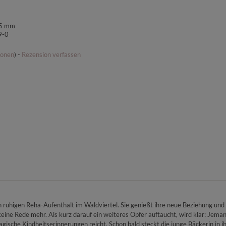
25 mm
9-0
ionen
) -
Rezension verfassen
inen ruhigen Reha-Aufenthalt im Waldviertel. Sie genießt ihre neue Beziehung u
 keine Rede mehr. Als kurz darauf ein weiteres Opfer auftaucht, wird klar: Jeman
ragische Kindheitserinnerungen reicht. Schon bald steckt die junge Bäckerin in i