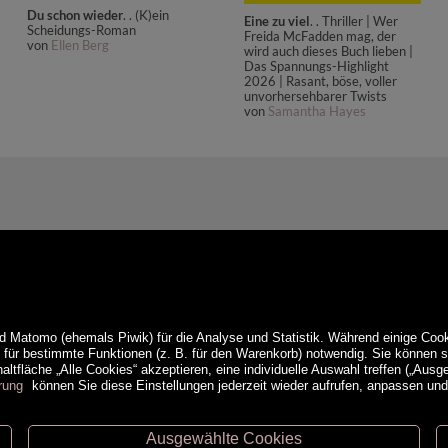
Du schon wieder
. . (K)ein
Eine zu viel
. . Thriller | Wer
Scheidungs-Roman
Freida McFadden mag, der
von
Ellen Berg
wird auch dieses Buch lieben |
Das Spannungs-Highlight
2026 | Rasant, böse, voller
unvorhersehbarer Twists
von
Samantha Hayes
d Matomo (ehemals Piwik) für die Analyse und Statistik. Während einige Cook
e für bestimmte Funktionen (z. B. für den Warenkorb) notwendig. Sie können
ltfläche „Alle Cookies“ akzeptieren, eine individuelle Auswahl treffen („Ausg
rung
können Sie diese Einstellungen jederzeit wieder aufrufen, anpassen un
Ausgewählte Cookies