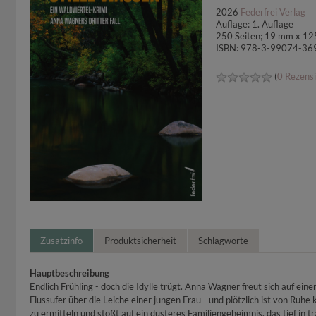
2026
Federfrei Verlag
Auflage: 1. Auflage
250 Seiten; 19 mm x 1
ISBN: 978-3-99074-36
(
0 Rezens
Zusatzinfo
Produktsicherheit
Schlagworte
Hauptbeschreibung
Endlich Frühling - doch die Idylle trügt. Anna Wagner freut sich auf e
Flussufer über die Leiche einer jungen Frau - und plötzlich ist von Ruhe
zu ermitteln und stößt auf ein düsteres Familiengeheimnis, das tief in t