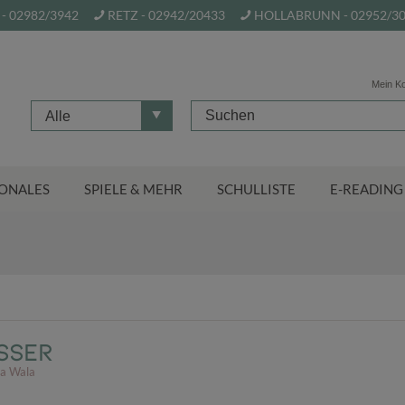
- 02982/3942
RETZ - 02942/20433
HOLLABRUNN - 02952/3
Mein K
Alle
ONALES
SPIELE & MEHR
SCHULLISTE
E-READING
sser
ia Wala