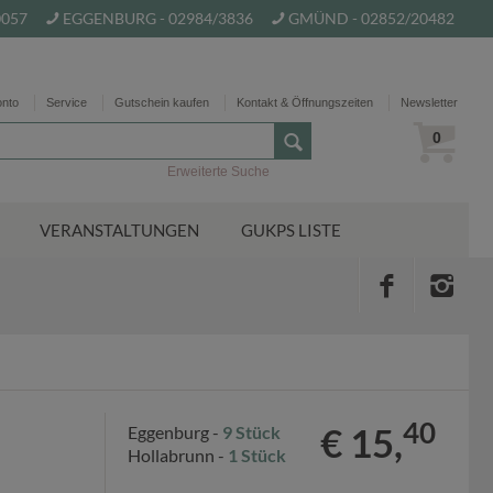
0057
EGGENBURG - 02984/3836
GMÜND - 02852/20482
onto
Service
Gutschein kaufen
Kontakt & Öffnungszeiten
Newsletter
0
Erweiterte Suche
VERANSTALTUNGEN
GUKPS LISTE
40
€ 15,
Eggenburg -
9 Stück
Hollabrunn -
1 Stück