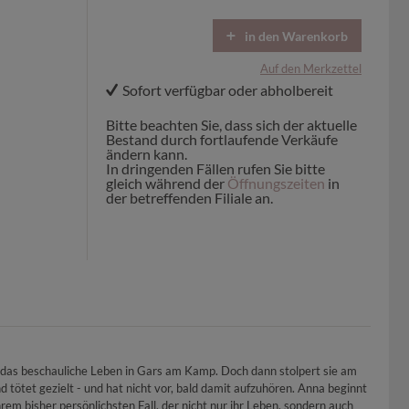
in den Warenkorb
Auf den Merkzettel
Sofort verfügbar oder abholbereit
Bitte beachten Sie, dass sich der aktuelle
Bestand durch fortlaufende Verkäufe
ändern kann.
In dringenden Fällen rufen Sie bitte
gleich während der
Öffnungszeiten
in
der betreffenden Filiale an.
nd das beschauliche Leben in Gars am Kamp. Doch dann stolpert sie am
d tötet gezielt - und hat nicht vor, bald damit aufzuhören. Anna beginnt
hrem bisher persönlichsten Fall, der nicht nur ihr Leben, sondern auch