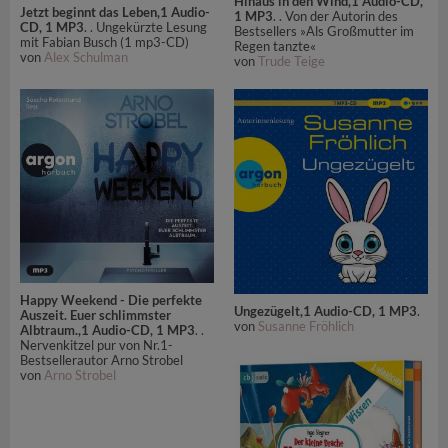
Hinaus in den Wind,1 Audio-CD,
Jetzt beginnt das Leben,1 Audio-
1 MP3
. . Von der Autorin des
CD, 1 MP3
. . Ungekürzte Lesung
Bestsellers »Als Großmutter im
mit Fabian Busch (1 mp3-CD)
Regen tanzte«
von
Alex Schulman
von
Trude Teige
Happy Weekend - Die perfekte
Ungezügelt,1 Audio-CD, 1 MP3
.
Auszeit. Euer schlimmster
von
Susanne Fröhlich
Albtraum.,1 Audio-CD, 1 MP3
. .
Nervenkitzel pur von Nr.1-
Bestsellerautor Arno Strobel
von
Arno Strobel