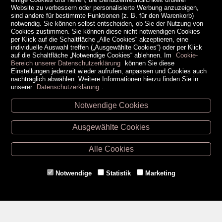
Website zu verbessern oder personalisierte Werbung anzuzeigen,
sind andere für bestimmte Funktionen (z. B. für den Warenkorb)
notwendig. Sie können selbst entscheiden, ob Sie der Nutzung von
Cookies zustimmen. Sie können diese nicht notwendigen Cookies
per Klick auf die Schaltfläche „Alle Cookies“ akzeptieren, eine
individuelle Auswahl treffen („Ausgewählte Cookies“) oder per Klick
auf die Schaltfläche „Notwendige Cookies“ ablehnen. Im
Cookie-
Bereich unserer Datenschutzerklärung
können Sie diese
Einstellungen jederzeit wieder aufrufen, anpassen und Cookies auch
nachträglich abwählen. Weitere Informationen hierzu finden Sie in
unserer
Datenschutzerklärung
.
Notwendige Cookies
Unsere Öffnungszeiten
Ausgewählte Cookies
Retz -
02942/20433
Hollabrunn -
02952/30057
Alle Cookies
Eggenburg -
02984/3836
Horn -
02982/3942
Notwendige
Statistik
Marketing
Gmünd -
02852/20482
Zahlungsmethoden