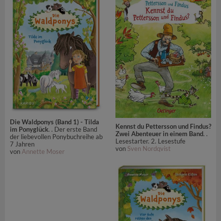
Die Waldponys (Band 1) - Tilda
Kennst du Pettersson und Findus?
im Ponyglück
. . Der erste Band
Zwei Abenteuer in einem Band
. .
der liebevollen Ponybuchreihe ab
Lesestarter. 2. Lesestufe
7 Jahren
von
Sven Nordqvist
von
Annette Moser