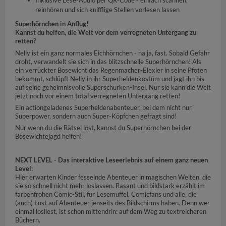
Inklusive Lese-Audio per QR-Code - einfach scannen,
reinhören und sich knifflige Stellen vorlesen lassen
Superhörnchen in Anflug!
Kannst du helfen, die Welt vor dem verregneten Untergang zu
retten?
Nelly ist ein ganz normales Eichhörnchen - na ja, fast. Sobald Gefahr
droht, verwandelt sie sich in das blitzschnelle Superhörnchen! Als
ein verrückter Bösewicht das Regenmacher-Elexier in seine Pfoten
bekommt, schlüpft Nelly in ihr Superheldenkostüm und jagt ihn bis
auf seine geheimnisvolle Superschurken-Insel. Nur sie kann die Welt
jetzt noch vor einem total verregneten Untergang retten!
Ein actiongeladenes Superheldenabenteuer, bei dem nicht nur
Superpower, sondern auch Super-Köpfchen gefragt sind!
Nur wenn du die Rätsel löst, kannst du Superhörnchen bei der
Bösewichtejagd helfen!
NEXT LEVEL - Das interaktive Leseerlebnis auf einem ganz neuen
Level:
Hier erwarten Kinder fesselnde Abenteuer in magischen Welten, die
sie so schnell nicht mehr loslassen. Rasant und bildstark erzählt im
farbenfrohen Comic-Stil, für Lesemuffel, Comicfans und alle, die
(auch) Lust auf Abenteuer jenseits des Bildschirms haben. Denn wer
einmal losliest, ist schon mittendrin: auf dem Weg zu textreicheren
Büchern.