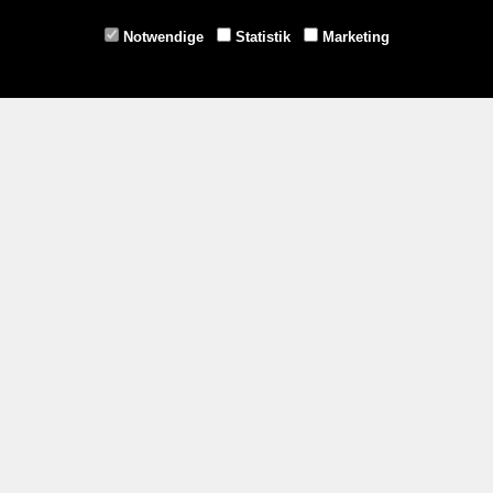
Horn -
02982/3942
Notwendige
Statistik
Marketing
Gmünd -
02852/20482
Zahlungsmethoden
Social Media
Service
Versandkosten
Kontakt
AGB