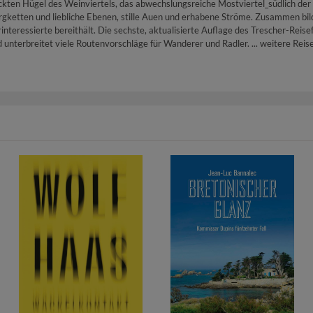
ckten Hügel des Weinviertels, das abwechslungsreiche Mostviertel_südlich der
gketten und liebliche Ebenen, stille Auen und erhabene Ströme. Zusammen bil
rinteressierte bereithält. Die sechste, aktualisierte Auflage des Trescher-Re
nd unterbreitet viele Routenvorschläge für Wanderer und Radler. ... weitere Reis