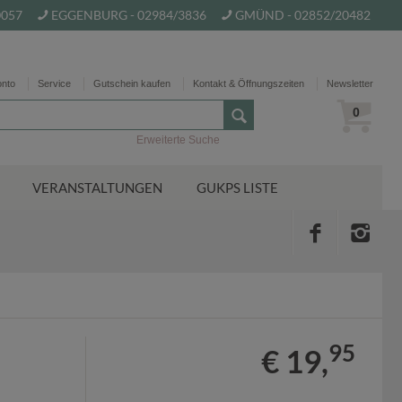
0057
EGGENBURG - 02984/3836
GMÜND - 02852/20482
onto
Service
Gutschein kaufen
Kontakt & Öffnungszeiten
Newsletter
0
Erweiterte Suche
VERANSTALTUNGEN
GUKPS LISTE
95
€ 19,