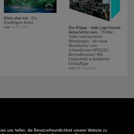
Klein aber tot
. . Ein
Knuffingen-Krimi
von
Jo Fischler
Die Klippe - Jede Lüge könnte
deine letzte sein
. . Thriller -
Voller unerwarteter
Wendungen - der neue
Blockbuster vom
schwedischen SPIEGEL-
Bestsellerautor! Mit
Farbschnitt in limitierter
Erstauflage
von
Ulf Kvensler
ies uns helfen, die Benutzerfreundlichkeit unserer Website zu