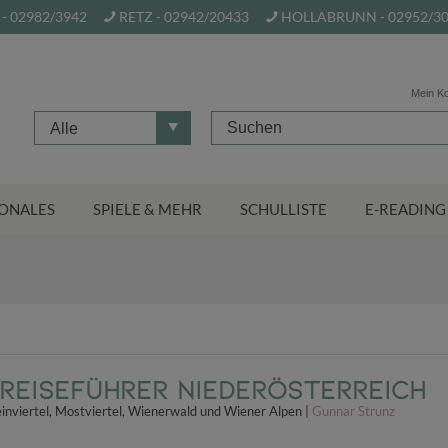
- 02982/3942
RETZ - 02942/20433
HOLLABRUNN - 02952/3
Mein K
Alle
ONALES
SPIELE & MEHR
SCHULLISTE
E-READING
Reiseführer Niederösterreich
inviertel, Mostviertel, Wienerwald und Wiener Alpen |
Gunnar Strunz