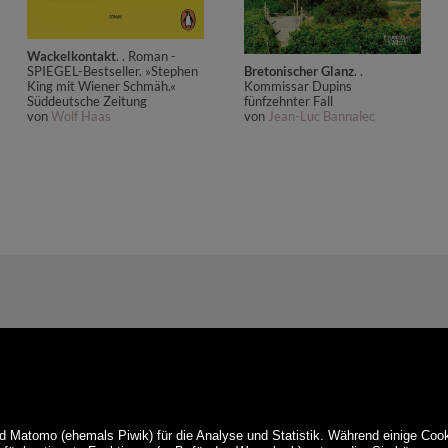
Wackelkontakt
. . Roman -
Bretonischer Glanz
. .
SPIEGEL-Bestseller. »Stephen
Kommissar Dupins
King mit Wiener Schmäh.«
fünfzehnter Fall
Süddeutsche Zeitung
von
Jean-Luc Bannalec
von
Wolf Haas
d Matomo (ehemals Piwik) für die Analyse und Statistik. Während einige Cook