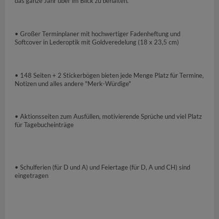
das ganze Jahr über im Blick zu behalten.
• Großer Terminplaner mit hochwertiger Fadenheftung und
Softcover in Lederoptik mit Goldveredelung (18 x 23,5 cm)
• 148 Seiten + 2 Stickerbögen bieten jede Menge Platz für Termine,
Notizen und alles andere "Merk-Würdige"
• Aktionsseiten zum Ausfüllen, motivierende Sprüche und viel Platz
für Tagebucheinträge
• Schulferien (für D und A) und Feiertage (für D, A und CH) sind
eingetragen