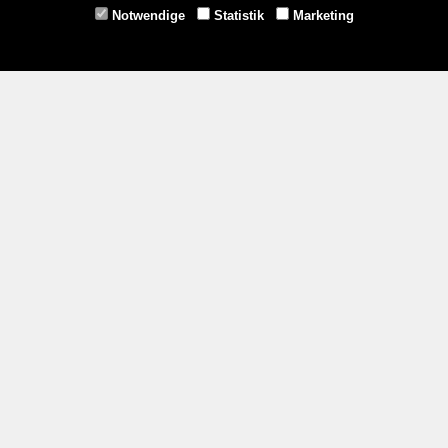
Horn -
02982/3942
Notwendige
Statistik
Marketing
Gmünd -
02852/20482
Zahlungsmethoden
Social Media
Service
Versandkosten
Kontakt
AGB
Impressum