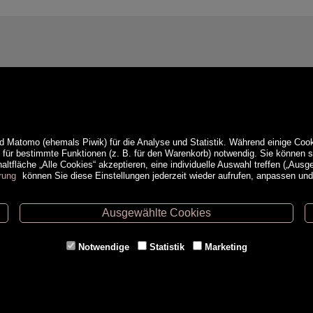
d Matomo (ehemals Piwik) für die Analyse und Statistik. Während einige Cook
e für bestimmte Funktionen (z. B. für den Warenkorb) notwendig. Sie können
ltfläche „Alle Cookies“ akzeptieren, eine individuelle Auswahl treffen („Ausg
rung
können Sie diese Einstellungen jederzeit wieder aufrufen, anpassen un
Ausgewählte Cookies
ethoden
Service
Notwendige
Statistik
Marketing
Versandkosten
Kontakt
AGB
a
Impressum