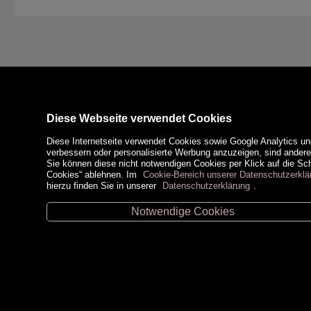
Diese Webseite verwendet Cookies
Diese Internetseite verwendet Cookies sowie Google Analytics un
verbessern oder personalisierte Werbung anzuzeigen, sind ander
Sie können diese nicht notwendigen Cookies per Klick auf die Scha
Cookies“ ablehnen. Im
Cookie-Bereich unserer Datenschutzerklä
hierzu finden Sie in unserer
Datenschutzerklärung
.
Notwendige Cookies
Unsere Öffnungszeiten
Zahlungsm
Retz -
02942/20433
Hollabrunn -
02952/30057
Eggenburg -
02984/3836
Horn -
02982/3942
Social Medi