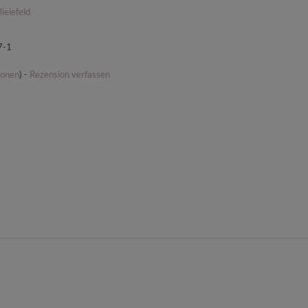
ielefeld
7-1
ionen
) -
Rezension verfassen