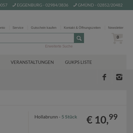
0057
EGGENBURG - 02984/3836
GMÜND - 02852/20482
onto
Service
Gutschein kaufen
Kontakt & Öffnungszeiten
Newsletter
0
Erweiterte Suche
VERANSTALTUNGEN
GUKPS LISTE
99
€ 10,
Hollabrunn -
5 Stück