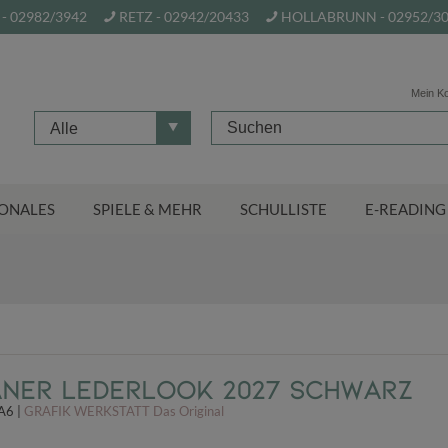
- 02982/3942
RETZ - 02942/20433
HOLLABRUNN - 02952/3
Mein K
Alle
ONALES
SPIELE & MEHR
SCHULLISTE
E-READING
aner Lederlook 2027 Schwarz
A6 |
GRAFIK WERKSTATT Das Original