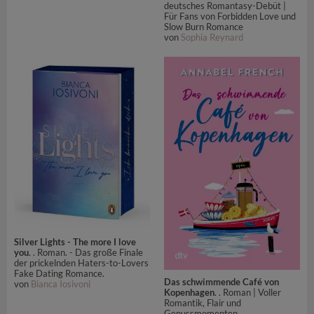
deutsches Romantasy-Debüt |
Für Fans von Forbidden Love und
Slow Burn Romance
von
Sophia Reynard
Silver Lights - The more I love
you
. . Roman. - Das große Finale
der prickelnden Haters-to-Lovers
Fake Dating Romance.
Das schwimmende Café von
von
Bianca Iosivoni
Kopenhagen
. . Roman | Voller
Romantik, Flair und
Genussmomenten