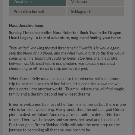
Zusatzinfo
Verfasser
Produktsicherheit
Schlagworte
Hauptbeschreibung
Sunday Times bestseller Nora Roberts - Book Two in the Dragon
Heart Legacy - a tale of adventure, magic and finding your home
They waited, knowing the god threatened all worlds. He would again
seek the blood of his blood, and the wheel would turn so the time would
come when the Talamhish could no longer stop him. She, the bridge
between worlds, must return and awaken, must become and must
choose to give all, risk all to help destroy the god.
When Breen Kelly makes a leap into the unknown with a summer
trip to Ireland in search of her father, little does she know she will
find a portal into another world - Talamh - where she will find magic,
family and a destiny beyond her wildest dreams
Breen is welcomed by most of her family and friends but there is one
who is far from welcoming. Her grandfather, the outcast god Odran
plots to destroy Talamh?and now all must unite to defeat his dark
forces. There will be losses and sorrows, betrayal and bloodshed.
But through it, Breen Siobhan Kelly will take the next step on the
journey to becoming all that she was born to be.