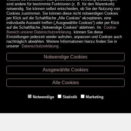
sind andere für bestimmte Funktionen (z. B. für den Warenkorb)
notwendig. Sie können selbst entscheiden, ob Sie der Nutzung von
Cookies zustimmen. Sie können diese nicht notwendigen Cookies
per Klick auf die Schaltfläche „Alle Cookies“ akzeptieren, eine
individuelle Auswahl treffen („Ausgewählte Cookies“) oder per Klick
auf die Schaltfläche „Notwendige Cookies“ ablehnen. Im
Cookie-
Bereich unserer Datenschutzerklärung
können Sie diese
Einstellungen jederzeit wieder aufrufen, anpassen und Cookies auch
nachträglich abwählen. Weitere Informationen hierzu finden Sie in
unserer
Datenschutzerklärung
.
Notwendige Cookies
Unsere Öffnungszeiten
Ausgewählte Cookies
Retz -
02942/20433
Hollabrunn -
02952/30057
Alle Cookies
Eggenburg -
02984/3836
Horn -
02982/3942
Notwendige
Statistik
Marketing
Gmünd -
02852/20482
Zahlungsmethoden