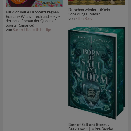
Du schon wieder
. . (K)ein
Für dich soll es Konfetti regnen
. .
Scheidungs-Roman
Roman - Witzig, frech und sexy -
von
Ellen Berg
der neue Roman der Queen of
Sports Romance!
von
Susan Elizabeth Phillips
Born of Salt and Storm
. .
Seakissed 1 | Mitreißendes