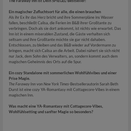
The Faraway Inn ist Dein SPIEGEL-Bestseller!
Ein magischer Zufluchtsort für alle, die einen brauchen
Als ihr Ex ihr das Herz bricht und ihre Sommerpläne ins Wasser
fallen, beschließt Calisa, die Ferien im B&B ihrer Großtante zu
verbringen. Doch als sie dort ankommt, ist nichts wie erwartet. Das
Inn ist in einem miserablen Zustand, die Gäste verhalten sich
seltsam und ihre Großtante möchte sie gar nicht dahaben.
Entschlossen, zu bleiben und das B&B wieder auf Vordermann zu
bringen, macht sich Calisa an die Arbeit. Dabei nähert sie sich nicht
nur Jack, dem Sohn des Verwalters, an, sondern kommt auch dem
magischen Geheimnis des Orts auf die Spur.
Ein cozy Standalone mit sommerlichen Wohlfühlvibes und einer
Prise Magie.
The Faraway Inn
von
New York Times
-Bestsellerautorin Sarah Beth
Durst ist eine cozy YA-Romantasy mit Cottagecore-Vibes in einem
magischen Inn.
Was macht eine YA-Romantasy mit Cottagecore-Vibes,
Wohlfühlsetting und sanfter Magie so besonders?