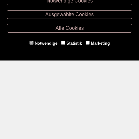
Notwendige Cookies
Unsere Öffnungszeiten
Ausgewählte Cookies
Retz -
02942/20433
Hollabrunn -
02952/30057
Alle Cookies
Eggenburg -
02984/3836
Horn -
02982/3942
Notwendige
Statistik
Marketing
Gmünd -
02852/20482
Zahlungsmethoden
Social Media