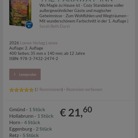
Wo Magie zu Hause ist - Cozy Standalone voller
außergewöhnlicher Gäste und magischer
Geheimnisse - Zum Wohlfühlen und Wegträumen -
Mit wunderschönem Farbschnitt in der 1. Auflage |
Sarah Beth Durst
2026
Loewe Verlag
;
Loewe
Auflage: 2. Auflage
400 Seiten; 35 mm x 140 mm; ab 12 Jahre
ISBN: 978-3-7432-2474-2
Leseprobe
(
2 Rezensionen
) -
Rezension verfassen
60
€ 21,
Gmünd -
1 Stück
Hollabrunn -
1 Stück
Horn -
4 Stück
Eggenburg -
2 Stück
Retz -
5 Stück