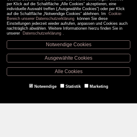
per Klick auf die Schaltfläche „Alle Cookies“ akzeptieren, eine
individuelle Auswahl treffen („Ausgewählte Cookies“) oder per Klick
auf die Schaltfläche „Notwendige Cookies“ ablehnen. Im
Cookie-
Bereich unserer Datenschutzerklärung
können Sie diese
Einstellungen jederzeit wieder aufrufen, anpassen und Cookies auch
nachträglich abwählen. Weitere Informationen hierzu finden Sie in
unserer
Datenschutzerklärung
.
Notwendige Cookies
Unsere Öffnungszeiten
Ausgewählte Cookies
Retz -
02942/20433
Hollabrunn -
02952/30057
Alle Cookies
Eggenburg -
02984/3836
Horn -
02982/3942
Notwendige
Statistik
Marketing
Gmünd -
02852/20482
Zahlungsmethoden