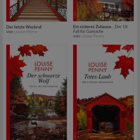
Ein sicheres Zuhause
. . Der 18.
Der letzte Weckruf
.
Fall für Gamache
von
Louise Penny
von
Louise Penny