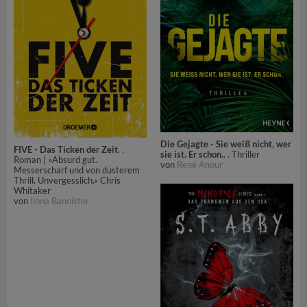
Die Gejagte - Sie weiß nicht, wer
FIVE - Das Ticken der Zeit
. .
sie ist. Er schon.
. . Thriller
Roman | »Absurd gut.
von
René Anour
Messerscharf und von düsterem
Thrill. Unvergesslich.« Chris
Whitaker
von
Ilona Bannister