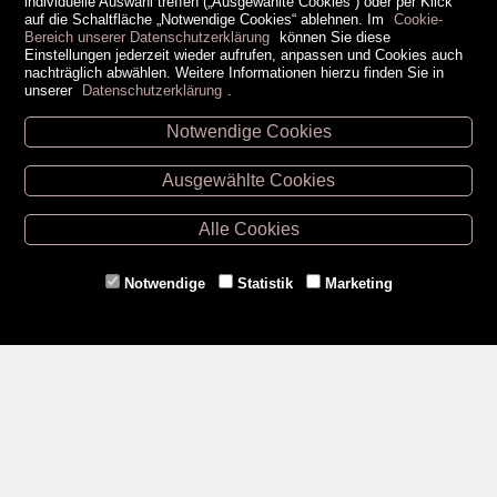
individuelle Auswahl treffen („Ausgewählte Cookies“) oder per Klick
auf die Schaltfläche „Notwendige Cookies“ ablehnen. Im
Cookie-
Bereich unserer Datenschutzerklärung
können Sie diese
Einstellungen jederzeit wieder aufrufen, anpassen und Cookies auch
nachträglich abwählen. Weitere Informationen hierzu finden Sie in
unserer
Datenschutzerklärung
.
Notwendige Cookies
Unsere Öffnungszeiten
Ausgewählte Cookies
Retz -
02942/20433
Hollabrunn -
02952/30057
Alle Cookies
Eggenburg -
02984/3836
Horn -
02982/3942
Notwendige
Statistik
Marketing
Gmünd -
02852/20482
Zahlungsmethoden