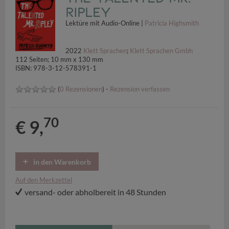
Ripley
Lektüre mit Audio-Online |
Patricia Highsmith
2022
Klett Sprachen
;
Klett Sprachen Gmbh
112 Seiten; 10 mm x 130 mm
ISBN: 978-3-12-578391-1
(
0 Rezensionen
) -
Rezension verfassen
70
€ 9,
in den Warenkorb
Auf den Merkzettel
versand- oder abholbereit in 48 Stunden