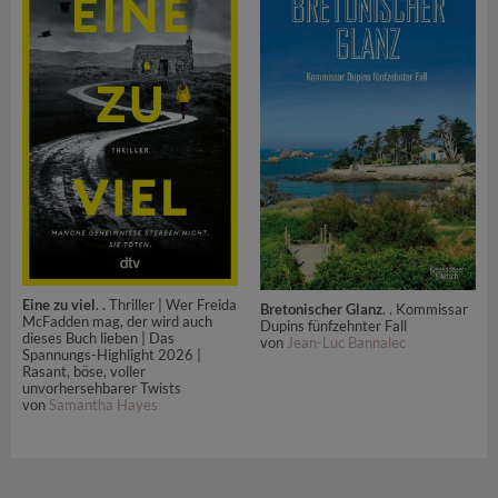
Eine zu viel
. . Thriller | Wer Freida
Bretonischer Glanz
. . Kommissar
McFadden mag, der wird auch
Dupins fünfzehnter Fall
dieses Buch lieben | Das
von
Jean-Luc Bannalec
Spannungs-Highlight 2026 |
Rasant, böse, voller
unvorhersehbarer Twists
von
Samantha Hayes