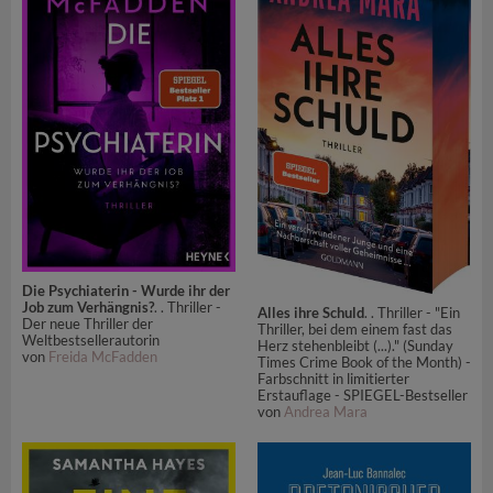
Die Psychiaterin - Wurde ihr der
Job zum Verhängnis?
. . Thriller -
Alles ihre Schuld
. . Thriller - "Ein
Der neue Thriller der
Thriller, bei dem einem fast das
Weltbestsellerautorin
Herz stehenbleibt (...)." (Sunday
von
Freida McFadden
Times Crime Book of the Month) -
Farbschnitt in limitierter
Erstauflage - SPIEGEL-Bestseller
von
Andrea Mara