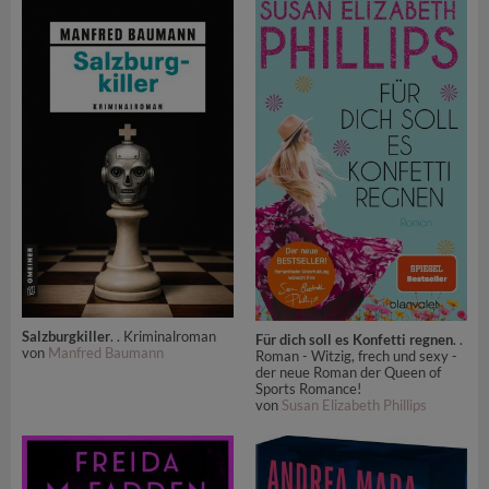
Salzburgkiller
. . Kriminalroman
Für dich soll es Konfetti regnen
. .
von
Manfred Baumann
Roman - Witzig, frech und sexy -
der neue Roman der Queen of
Sports Romance!
von
Susan Elizabeth Phillips