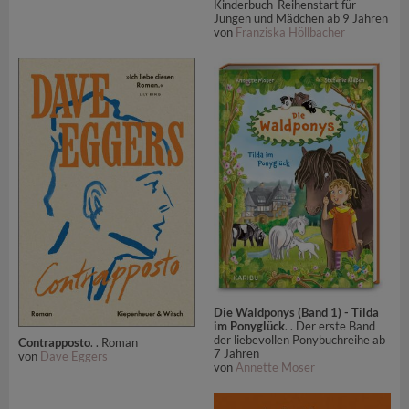
Kinderbuch-Reihenstart für
Jungen und Mädchen ab 9 Jahren
von
Franziska Höllbacher
Die Waldponys (Band 1) - Tilda
im Ponyglück
. . Der erste Band
der liebevollen Ponybuchreihe ab
Contrapposto
. . Roman
7 Jahren
von
Dave Eggers
von
Annette Moser