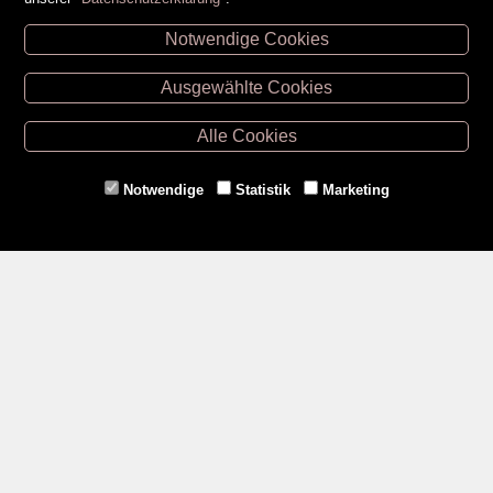
Notwendige Cookies
Unsere Öffnungszeiten
Ausgewählte Cookies
Retz -
02942/20433
Hollabrunn -
02952/30057
Alle Cookies
Eggenburg -
02984/3836
Horn -
02982/3942
Notwendige
Statistik
Marketing
Gmünd -
02852/20482
Zahlungsmethoden
Social Media