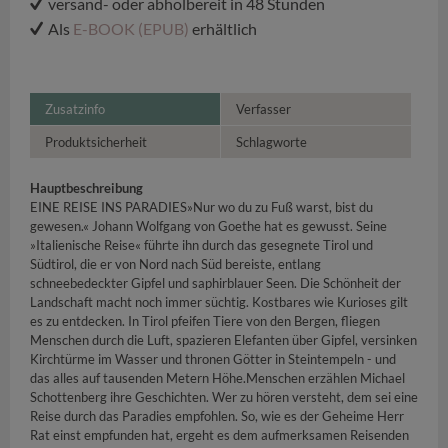
versand- oder abholbereit in 48 Stunden
Als
E-BOOK (EPUB)
erhältlich
Zusatzinfo
Verfasser
Produktsicherheit
Schlagworte
Hauptbeschreibung
EINE REISE INS PARADIES»Nur wo du zu Fuß warst, bist du
gewesen.« Johann Wolfgang von Goethe hat es gewusst. Seine
»Italienische Reise« führte ihn durch das gesegnete Tirol und
Südtirol, die er von Nord nach Süd bereiste, entlang
schneebedeckter Gipfel und saphirblauer Seen. Die Schönheit der
Landschaft macht noch immer süchtig. Kostbares wie Kurioses gilt
es zu entdecken. In Tirol pfeifen Tiere von den Bergen, fliegen
Menschen durch die Luft, spazieren Elefanten über Gipfel, versinken
Kirchtürme im Wasser und thronen Götter in Steintempeln - und
das alles auf tausenden Metern Höhe.Menschen erzählen Michael
Schottenberg ihre Geschichten. Wer zu hören versteht, dem sei eine
Reise durch das Paradies empfohlen. So, wie es der Geheime Herr
Rat einst empfunden hat, ergeht es dem aufmerksamen Reisenden