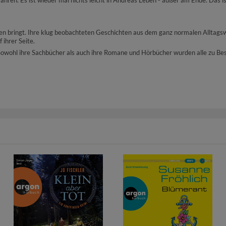
ähren. Es ist wieder mal nichts leicht in Andreas Leben - außer am Ende. Das is
hen bringt. Ihre klug beobachteten Geschichten aus dem ganz normalen Alltagsw
ihrer Seite.
owohl ihre Sachbücher als auch ihre Romane und Hörbücher wurden alle zu Bests