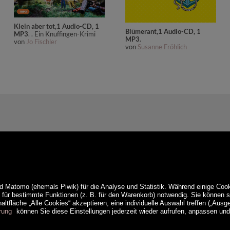
Klein aber tot,1 Audio-CD, 1
Blümerant,1 Audio-CD, 1
MP3
. . Ein Knuffingen-Krimi
MP3
.
von
Jo Fischler
von
Susanne Fröhlich
d Matomo (ehemals Piwik) für die Analyse und Statistik. Während einige Cook
e für bestimmte Funktionen (z. B. für den Warenkorb) notwendig. Sie können
ltfläche „Alle Cookies“ akzeptieren, eine individuelle Auswahl treffen („Ausg
rung
können Sie diese Einstellungen jederzeit wieder aufrufen, anpassen un