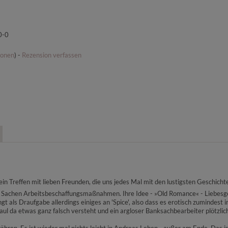
0-0
ionen
) -
Rezension verfassen
ein Treffen mit lieben Freunden, die uns jedes Mal mit den lustigsten Geschicht
n Sachen Arbeitsbeschaffungsmaßnahmen. Ihre Idee - »Old Romance« - Liebesge
ngt als Draufgabe allerdings einiges an 'Spice', also dass es erotisch zumindes
aul da etwas ganz falsch versteht und ein argloser Banksachbearbeiter plötzl