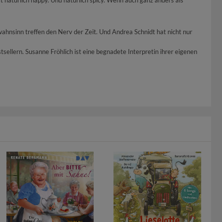
t natürlich happy. Und natürlich spicy. Wenn auch ganz anders als
ahnsinn treffen den Nerv der Zeit. Und Andrea Schnidt hat nicht nur
ellern. Susanne Fröhlich ist eine begnadete Interpretin ihrer eigenen