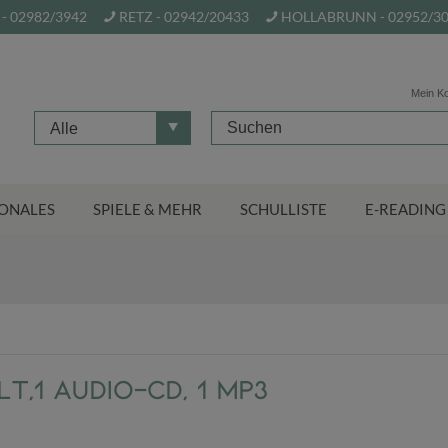
- 02982/3942
RETZ - 02942/20433
HOLLABRUNN - 02952/3
Mein K
Alle
ONALES
SPIELE & MEHR
SCHULLISTE
E-READING
t,1 Audio-CD, 1 MP3