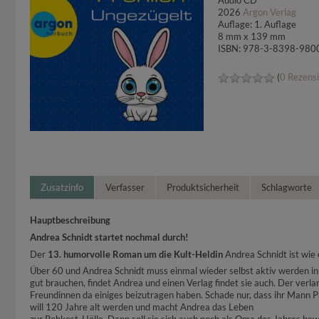
Audio CD
2026
Argon Verlag
Auflage: 1. Auflage
8 mm x 139 mm
ISBN: 978-3-8398-980
(
0 Rezens
Zusatzinfo
Verfasser
Produktsicherheit
Schlagworte
Hauptbeschreibung
Andrea Schnidt startet nochmal durch!
Der
13. humorvolle Roman um die Kult-Heldin
Andrea Schnidt ist wie 
Über 60 und Andrea Schnidt muss einmal wieder selbst aktiv werden i
gut brauchen, findet Andrea und einen Verlag findet sie auch. Der verla
Freundinnen da einiges beizutragen haben. Schade nur, dass ihr Mann P
will 120 Jahre alt werden und macht Andrea das Leben