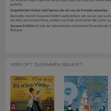
zur Rohkost-Hölle. Dann soll sie sich auch noch als Oma des Jahres bew
gedacht.
Empathischer Humor und Figuren, die wir uns als Freunde wünschen.
Bestseller-Autorin Susanne Fröhlich weiß einfach, wie sie uns zum Lac
das Herz am rechten Fleck, sondern am Ende auch immer die Lacher auf 
Susanne Fröhlich
ist eine der bekanntesten Autorinnen Deutschlands. S
Romane.
WIRD OFT ZUSAMMEN GEKAUFT