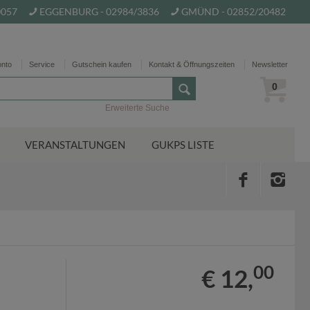
0057
EGGENBURG - 02984/3836
GMÜND - 02852/20482
onto
Service
Gutschein kaufen
Kontakt & Öffnungszeiten
Newsletter
0
Erweiterte Suche
VERANSTALTUNGEN
GUKPS LISTE
00
€ 12,