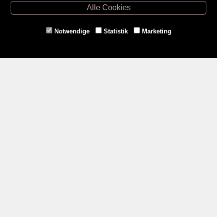
Hollabrunn -
02952/30057
Alle Cookies
Eggenburg -
02984/3836
Horn -
02982/3942
Notwendige
Statistik
Marketing
Gmünd -
02852/20482
Zahlungsmethoden
Social Media
Service
Versandkosten