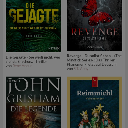
Revenge - Du sollst flehen
. . »The
Die Gejagte - Sie weiß nicht, wer
Mindf*ck Series«: Das Thriller-
sie ist. Er schon.
. . Thriller
Phänomen - jetzt auf Deutsch!
von
René Anour
von
S.T. Abby