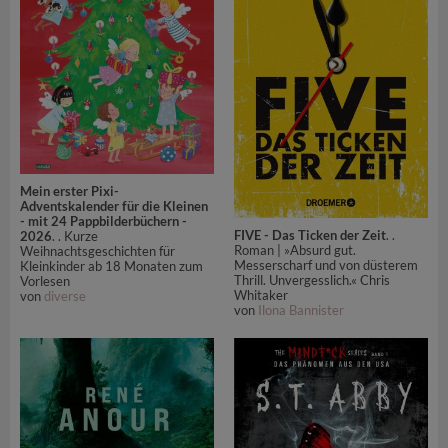
Mein erster Pixi-
Adventskalender für die Kleinen
- mit 24 Pappbilderbüchern -
FIVE - Das Ticken der Zeit
. .
2026
. . Kurze
Roman | »Absurd gut.
Weihnachtsgeschichten für
Messerscharf und von düsterem
Kleinkinder ab 18 Monaten zum
Thrill. Unvergesslich.« Chris
Vorlesen
Whitaker
von
diverse
von
Ilona Bannister