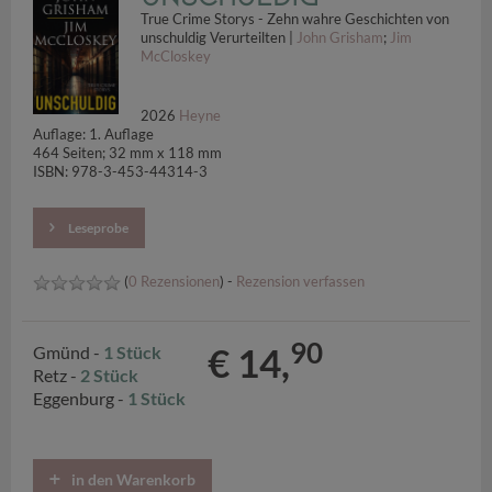
True Crime Storys - Zehn wahre Geschichten von
unschuldig Verurteilten |
John Grisham
;
Jim
McCloskey
2026
Heyne
Auflage: 1. Auflage
464 Seiten; 32 mm x 118 mm
ISBN: 978-3-453-44314-3
Leseprobe
(
0 Rezensionen
) -
Rezension verfassen
90
€ 14,
Gmünd -
1 Stück
Retz -
2 Stück
Eggenburg -
1 Stück
in den Warenkorb