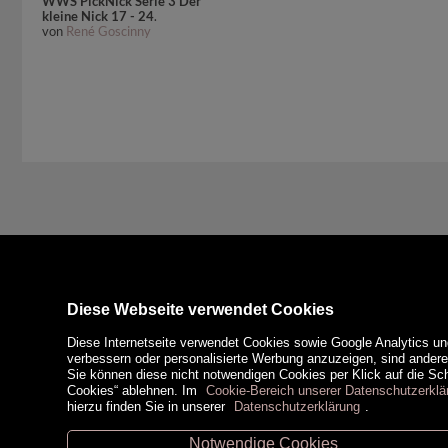
WWS PickNick Serie 3 Der
kleine Nick 17 - 24
.
von
René Goscinny
Diese Webseite verwendet Cookies
Diese Internetseite verwendet Cookies sowie Google Analytics un
verbessern oder personalisierte Werbung anzuzeigen, sind ander
Sie können diese nicht notwendigen Cookies per Klick auf die Scha
Cookies“ ablehnen. Im
Cookie-Bereich unserer Datenschutzerklä
hierzu finden Sie in unserer
Datenschutzerklärung
.
Notwendige Cookies