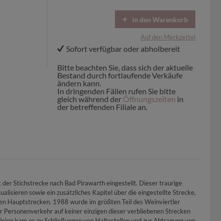
in den Warenkorb
Auf den Merkzettel
Sofort verfügbar oder abholbereit
Bitte beachten Sie, dass sich der aktuelle
Bestand durch fortlaufende Verkäufe
ändern kann.
In dringenden Fällen rufen Sie bitte
gleich während der
Öffnungszeiten
in
der betreffenden Filiale an.
r Stichstrecke nach Bad Pirawarth eingestellt. Dieser traurige
isieren sowie ein zusätzliches Kapitel über die eingestellte Strecke,
en Hauptstrecken. 1988 wurde im größten Teil des Weinviertler
er Personenverkehr auf keiner einzigen dieser verbliebenen Strecken
linien kam es zu Schließungen von Haltestellen und zur Abtragung von