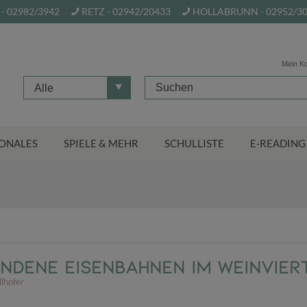
- 02982/3942
RETZ - 02942/20433
HOLLABRUNN - 02952/3
Mein K
Alle
ONALES
SPIELE & MEHR
SCHULLISTE
E-READING
dene Eisenbahnen im Weinvier
llhofer