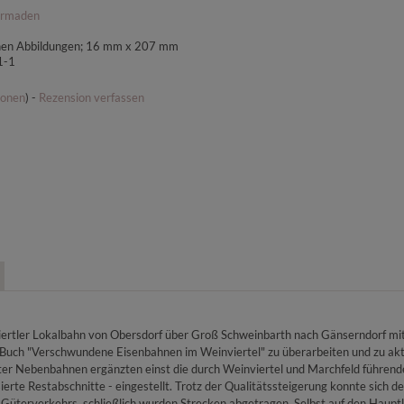
ermaden
ichen Abbildungen; 16 mm x 207 mm
1-1
ionen
) -
Rezension verfassen
tler Lokalbahn von Obersdorf über Groß Schweinbarth nach Gänserndorf mit de
Buch "Verschwundene Eisenbahnen im Weinviertel" zu überarbeiten und zu aktual
er Nebenbahnen ergänzten einst die durch Weinviertel und Marchfeld führend
rte Restabschnitte - eingestellt. Trotz der Qualitätssteigerung konnte sich d
s Güterverkehrs, schließlich wurden Strecken abgetragen. Selbst auf den Haupt