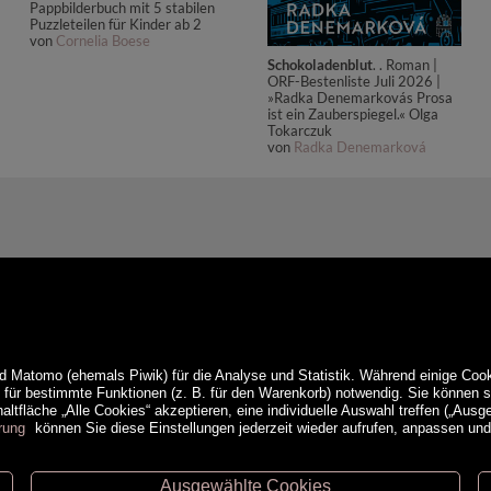
Pappbilderbuch mit 5 stabilen
Puzzleteilen für Kinder ab 2
von
Cornelia Boese
Schokoladenblut
. . Roman |
ORF-Bestenliste Juli 2026 |
»Radka Denemarkovás Prosa
ist ein Zauberspiegel.« Olga
Tokarczuk
von
Radka Denemarková
d Matomo (ehemals Piwik) für die Analyse und Statistik. Während einige Cook
e für bestimmte Funktionen (z. B. für den Warenkorb) notwendig. Sie können
ltfläche „Alle Cookies“ akzeptieren, eine individuelle Auswahl treffen („Ausg
rung
können Sie diese Einstellungen jederzeit wieder aufrufen, anpassen un
Ausgewählte Cookies