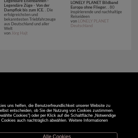
Legendäre Eisenbahnen -
LONELY PLANET Bildband
Legendäre Züge - Von der
Europa ohne Flieger
. . 80
Dampflok bis zum ICE
. . Die
inspirierende und nachhaltige
erfolgreichsten und
Reiseideen
bekanntesten Triebfahrzeuge
von
LONELY PLANET
aus Deutschland und aller
Deutschland
Welt
von
Jörg Hajt
ies uns helfen, die Benutzerfreundlichkeit unserer Website zu
 selbst entscheiden, ob Sie der Nutzung von Cookies zustimmen.
ewählte Cookies“) oder per Klick auf die Schaltfläche „Notwendige
d Cookies auch nachträglich abwählen. Weitere Informationen
Alle Cookies