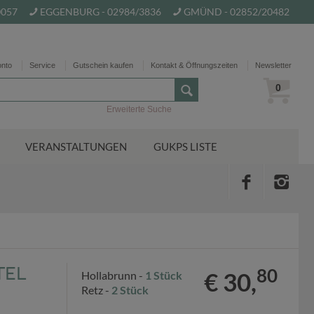
0057
EGGENBURG - 02984/3836
GMÜND - 02852/20482
onto
Service
Gutschein kaufen
Kontakt & Öffnungszeiten
Newsletter
0
Erweiterte Suche
VERANSTALTUNGEN
GUKPS LISTE
tel
80
€ 30,
Hollabrunn -
1 Stück
Retz -
2 Stück