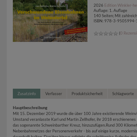
2026
Edition Winkler-h
Auflage: 1. Auflage
140 Seiten; Mit zahlre
ISBN: 978-3-9505994-
(
0 Rezens
Zusatzinfo
Verfasser
Produktsicherheit
Schlagworte
Hauptbeschreibung
Mit 15. Dezember 2019 wurde die über 100 Jahre existierende Weinvier
Umstand veranlasste Karl und Martin Zellhofer, ihr 2018 erschienenes 
das sogenannte Schweinbarther Kreuz, hinzuzufügen.Rund 300 Kilomet
Nebenbahnnetzes der Personenverkehr - bis auf einige kurze, modernisie
dauerhaft halten. Darüber hinaus erfolgte die schrittweise Aufgabe de