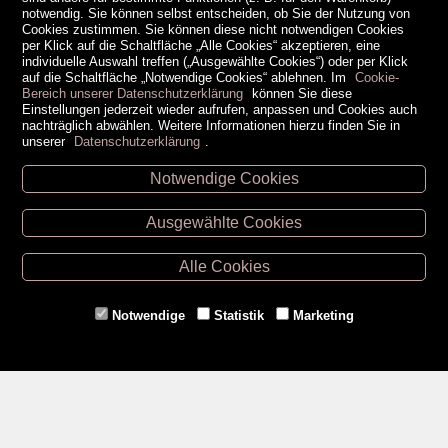
notwendig. Sie können selbst entscheiden, ob Sie der Nutzung von
Cookies zustimmen. Sie können diese nicht notwendigen Cookies
per Klick auf die Schaltfläche „Alle Cookies“ akzeptieren, eine
individuelle Auswahl treffen („Ausgewählte Cookies“) oder per Klick
auf die Schaltfläche „Notwendige Cookies“ ablehnen. Im
Cookie-
Bereich unserer Datenschutzerklärung
können Sie diese
Einstellungen jederzeit wieder aufrufen, anpassen und Cookies auch
nachträglich abwählen. Weitere Informationen hierzu finden Sie in
unserer
Datenschutzerklärung
.
Notwendige Cookies
Unsere Öffnungszeiten
Ausgewählte Cookies
Retz -
02942/20433
Hollabrunn -
02952/30057
Alle Cookies
Eggenburg -
02984/3836
Horn -
02982/3942
Notwendige
Statistik
Marketing
Gmünd -
02852/20482
Zahlungsmethoden