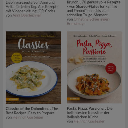
Brunch
. . 70 genussvolle Rezepte
Lieblingsrezepte von Anni und
- von Shared-Plates für Familie
Anita für jeden Tag. Alle Rezepte
und Freund*innen bis zum
mit Videoanleitung (QR-Code)
schnellen To-go-Moment
von
Anni Oberlechner
von
Christina Schierlinger-
Brandmayr
Pasta, Pizza, Passione
. . Die
Classics of the Dolomites
. . The
beliebtesten Klassiker der
Best Recipes, Easy to Prepare
italienischen Küche
von
Heinrich Gasteiger
von
Heinrich Gasteiger