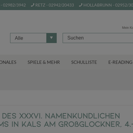
- 02982/3942
RETZ - 02942/20433
HOLLABRUNN - 02952/3
Mein K
Alle
ONALES
SPIELE & MEHR
SCHULLISTE
E-READING
des XXXVI. Namenkundlichen
s in Kals am Großglockner, 4.-