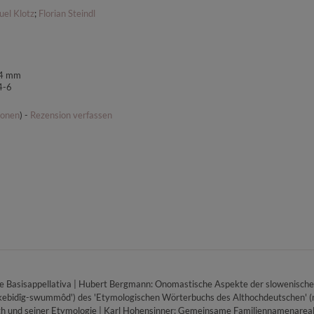
el Klotz
;
Florian Steindl
64 mm
4-6
ionen
) -
Rezension verfassen
he Basisappellativa | Hubert Bergmann: Onomastische Aspekte der slowenisc
('skebidîg-swummôd') des 'Etymologischen Wörterbuchs des Althochdeutschen' (
h und seiner Etymologie | Karl Hohensinner: Gemeinsame Familiennamenareal