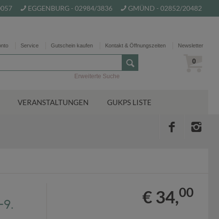
0057
EGGENBURG - 02984/3836
GMÜND - 02852/20482
onto
Service
Gutschein kaufen
Kontakt & Öffnungszeiten
Newsletter
0
Erweiterte Suche
VERANSTALTUNGEN
GUKPS LISTE
00
€ 34,
9.