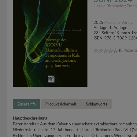
Harald Bichlmeier
;
Emanu
2025
Praesens Verlag
Auflage: 1. Auflage
234 Seiten; 19 mm x 1
ISBN: 978-3-7069-128
(
0 Rezens
Zusatzinfo
Produktsicherheit
Schlagworte
Hauptbeschreibung
Peter Anreiter: Aus dem Kalser Namenschatz extrahierbare romanisc
Niederösterreichs im 17. Jahrhundert | Harald Bichlmeier: Band VIII 
Bichlmeier: Überlegungen zum Erstbeleg des Ortsnamens Wendersreut