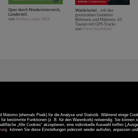
Quer durch Niederösterreich,
Waldviertel
. . mit den
Länderteil
.
grenznahen Gebieten
von
Andrea Lagler, BEd.
Böhmens und Mährens. 61
Touren mit GPS-Tracks
von
Franz Hauleitner
d Matomo (ehemals Piwik) für die Analyse und Statistik. Während einige Cook
e für bestimmte Funktionen (z. B. für den Warenkorb) notwendig. Sie können
ltfläche „Alle Cookies“ akzeptieren, eine individuelle Auswahl treffen („Ausg
rung
können Sie diese Einstellungen jederzeit wieder aufrufen, anpassen un