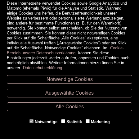
Diese Internetseite verwendet Cookies sowie Google Analytics und
Fußball. Anpfiff,
Matomo (ehemals Piwik) für die Analyse und Statistik. Während
einige Cookies uns helfen, die Benutzerfreundlichkeit unserer
Flanke, Tooor!
Website zu verbessern oder personalisierte Werbung anzuzeigen,
ab 8 Jahren |
Jonas Kozinowski
sind andere für bestimmte Funktionen (z. B. für den Warenkorb)
notwendig. Sie können selbst entscheiden, ob Sie der Nutzung von
Cookies zustimmen. Sie können diese nicht notwendigen Cookies
per Klick auf die Schaltfläche „Alle Cookies“ akzeptieren, eine
2026
Tessloff
;
Tessloff Verlag Ragnar Tessloff Gmbh & Co. Kg
individuelle Auswahl treffen („Ausgewählte Cookies“) oder per Klick
Auflage: 1. Auflage
auf die Schaltfläche „Notwendige Cookies“ ablehnen. Im
Cookie-
96 Seiten; 11 mm x 230 mm; ab 8 Jahre
Bereich unserer Datenschutzerklärung
können Sie diese
ISBN: 978-3-7886-8214-9
Einstellungen jederzeit wieder aufrufen, anpassen und Cookies auch
nachträglich abwählen. Weitere Informationen hierzu finden Sie in
unserer
Datenschutzerklärung
.
Leseprobe
Notwendige Cookies
(
0 Rezensionen
) -
Rezension verfassen
Ausgewählte Cookies
70
€ 23,
Hollabrunn -
2 Stück
Alle Cookies
Eggenburg -
1 Stück
Retz -
1 Stück
Notwendige
Statistik
Marketing
Gmünd -
2 Stück