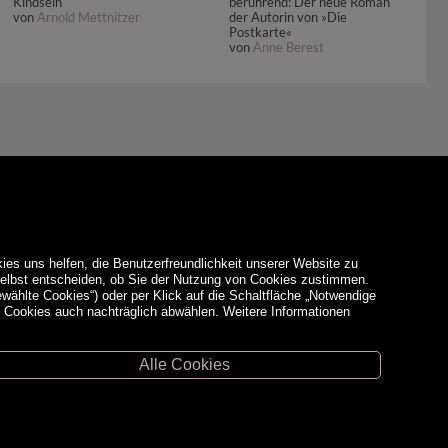
berührend: Der neue Roman
Kindsein
der Autorin von »Die
von
Arnold Mettnitzer
Postkarte«
von
Anne Berest
ies uns helfen, die Benutzerfreundlichkeit unserer Website zu
 selbst entscheiden, ob Sie der Nutzung von Cookies zustimmen.
ewählte Cookies“) oder per Klick auf die Schaltfläche „Notwendige
d Cookies auch nachträglich abwählen. Weitere Informationen
Alle Cookies