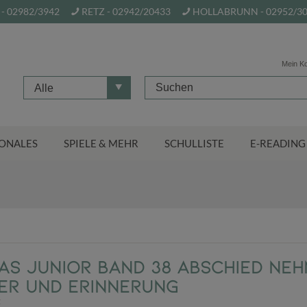
- 02982/3942
RETZ - 02942/20433
HOLLABRUNN - 02952/3
Mein K
Alle
ONALES
SPIELE & MEHR
SCHULLISTE
E-READING
AS Junior Band 38 Abschied neh
er und Erinnerung
z