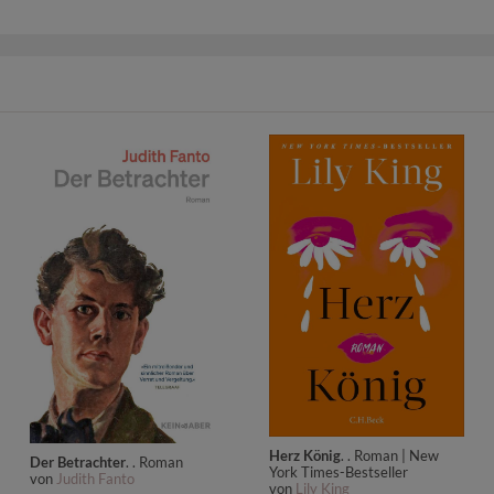
Herz König
. . Roman | New
Der Betrachter
. . Roman
York Times-Bestseller
von
Judith Fanto
von
Lily King