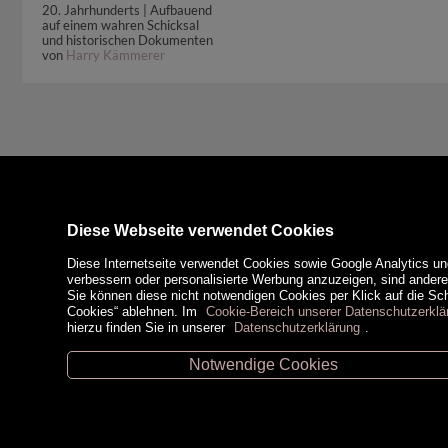
20. Jahrhunderts | Aufbauend
auf einem wahren Schicksal
und historischen Dokumenten
von
Harry Kämmerer
Diese Webseite verwendet Cookies
Diese Internetseite verwendet Cookies sowie Google Analytics un
verbessern oder personalisierte Werbung anzuzeigen, sind ander
Sie können diese nicht notwendigen Cookies per Klick auf die Scha
Cookies“ ablehnen. Im
Cookie-Bereich unserer Datenschutzerklä
hierzu finden Sie in unserer
Datenschutzerklärung
.
Notwendige Cookies
Unsere Öffnungszeiten
Zahlungsm
Retz -
02942/20433
Hollabrunn -
02952/30057