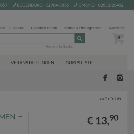
0057
EGGENBURG - 02984/3836
GMÜND - 02852/20482
onto
Service
Gutschein kaufen
Kontakt & Öffnungszeiten
Newsletter
0
Erweiterte Suche
VERANSTALTUNGEN
GUKPS LISTE
zur Trefferliste
men -
90
€ 13,