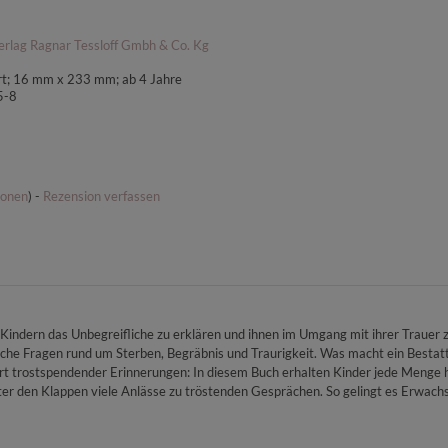
Verlag Ragnar Tessloff Gmbh & Co. Kg
riert; 16 mm x 233 mm; ab 4 Jahre
5-8
ionen
) -
Rezension verfassen
, Kindern das Unbegreifliche zu erklären und ihnen im Umgang mit ihrer Traue
che Fragen rund um Sterben, Begräbnis und Traurigkeit. Was macht ein Bestatt
 trostspendender Erinnerungen: In diesem Buch erhalten Kinder jede Menge hil
nter den Klappen viele Anlässe zu tröstenden Gesprächen. So gelingt es Erwac