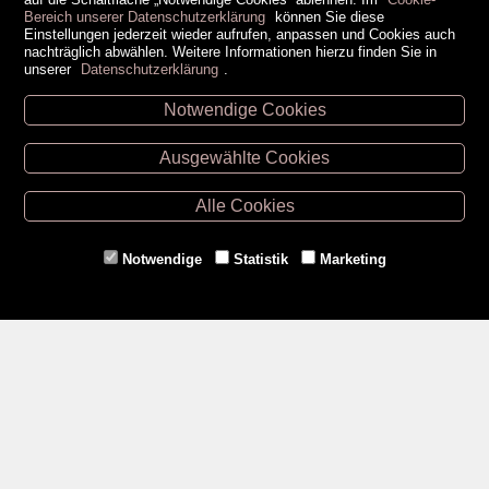
Bereich unserer Datenschutzerklärung
können Sie diese
Einstellungen jederzeit wieder aufrufen, anpassen und Cookies auch
nachträglich abwählen. Weitere Informationen hierzu finden Sie in
unserer
Datenschutzerklärung
.
Notwendige Cookies
Unsere Öffnungszeiten
Ausgewählte Cookies
Retz -
02942/20433
Hollabrunn -
02952/30057
Alle Cookies
Eggenburg -
02984/3836
Horn -
02982/3942
Notwendige
Statistik
Marketing
Gmünd -
02852/20482
Zahlungsmethoden