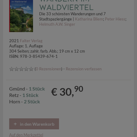
Waldviertel
Die 33 schönsten Wanderungen und 7
Stadtspaziergänge |
Katharina Bliem
;
Peter Hiess
;
Helmuth A.W. Singer
2021
Falter Verlag
Auflage: 1. Auflage
304 Seiten; zahlr. farb. Abb.; 19 cm x 12 cm
ISBN: 978-3-85439-674-1
(
0 Rezensionen
) -
Rezension verfassen
90
€ 30,
Gmünd -
1 Stück
Retz -
1 Stück
Horn -
2 Stück
in den Warenkorb
Auf den Merkzettel