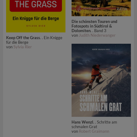
Die schönsten Touren und
Fotospots in Südtirol &
Dolomiten
. . Band 3
von
Judith Niederwanger
Keep Off the Grass
. . Ein Knigge
für die Berge
von
Sylvia Rier
Hans Wenzl
. . Schritte am
schmalen Grat
von
Robert Graimann