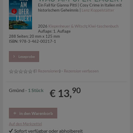
Ein Fall für Gianna Pitti | Cosy Crime in Italien mit
historischem Geheimnis |
Lenz Koppelstätter
2026
Kiepenheuer & Witsch
;
Kiwi-taschenbuch
Auflage: 1. Auflage
288 Seiten; 20 mm x 125 mm
ISBN: 978-3-462-00217-1
Leseprobe
(
0 Rezensionen
) -
Rezension verfassen
90
€ 13,
Gmünd -
1 Stück
in den Warenkorb
Auf den Merkzettel
Sofort verfügbar oder abholbereit