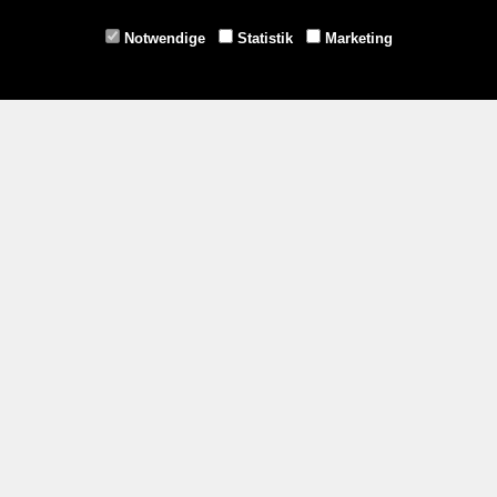
Horn -
02982/3942
Notwendige
Statistik
Marketing
Gmünd -
02852/20482
Zahlungsmethoden
Social Media
Service
Versandkosten
Kontakt
AGB