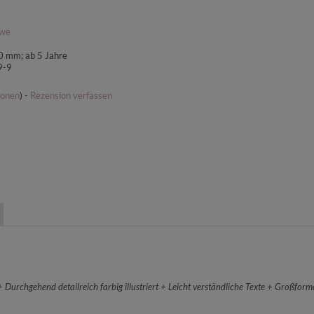
we
0 mm; ab 5 Jahre
9-9
ionen
) -
Rezension verfassen
Durchgehend detailreich farbig illustriert + Leicht verständliche Texte + Großfor