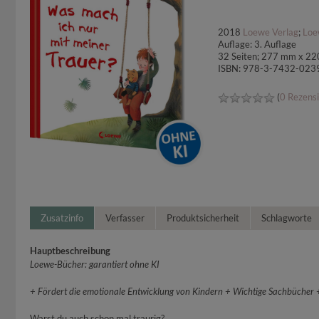
2018
Loewe Verlag
;
Loe
Auflage: 3. Auflage
32 Seiten; 277 mm x 22
ISBN: 978-3-7432-023
(
0 Rezens
Zusatzinfo
Verfasser
Produktsicherheit
Schlagworte
Hauptbeschreibung
Loewe-Bücher: garantiert ohne KI
+ Fördert die emotionale Entwicklung von Kindern + Wichtige Sachbücher + 
Warst du auch schon mal traurig?