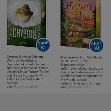
Cryptos (Limited Edition)
. .
The Faraway Inn
. . Wo Magie
Wenn die Realtität ein
zu Hause ist - Cozy
Upgrade bekommt - Extrem
Standalone voller
spannender und beklemmend
außergewöhnlicher Gäste und
aktueller Near-Future-Thriller
magischer Geheimnisse - Zum
von Ursula Poznanski - Mit
Wohlfühlen und Wegträumen -
edlem Farbschnitt in der 1.
Mit wunderschönem
Auflage
Farbschnitt in der 1. Auflage
von
Ursula Poznanski
von
Sarah Beth Durst