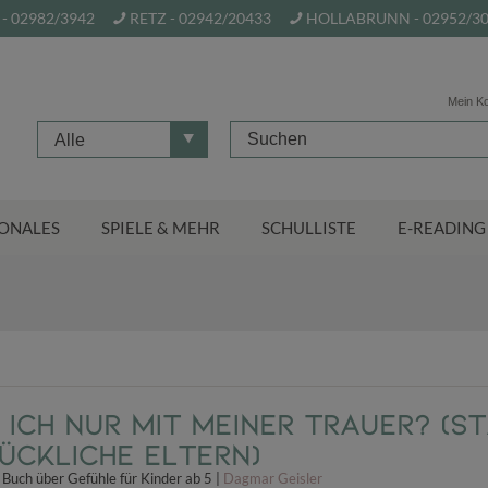
- 02982/3942
RETZ - 02942/20433
HOLLABRUNN - 02952/3
Mein K
Alle
ONALES
SPIELE & MEHR
SCHULLISTE
E-READING
ich nur mit meiner Trauer? (S
lückliche Eltern)
Buch über Gefühle für Kinder ab 5 |
Dagmar Geisler