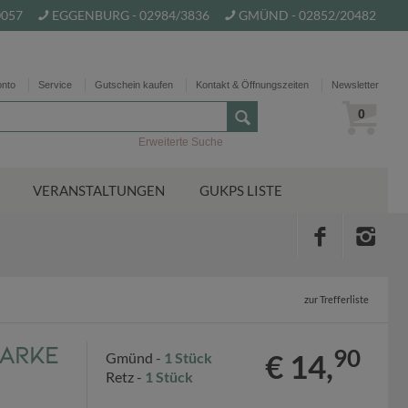
0057
EGGENBURG - 02984/3836
GMÜND - 02852/20482
onto
Service
Gutschein kaufen
Kontakt & Öffnungszeiten
Newsletter
0
Erweiterte Suche
VERANSTALTUNGEN
GUKPS LISTE
zur Trefferliste
tarke
90
€ 14,
Gmünd -
1 Stück
Retz -
1 Stück