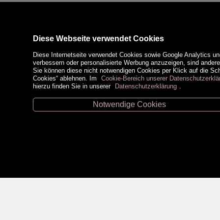
Diese Webseite verwendet Cookies
Diese Internetseite verwendet Cookies sowie Google Analytics un
verbessern oder personalisierte Werbung anzuzeigen, sind ander
Sie können diese nicht notwendigen Cookies per Klick auf die Scha
Cookies“ ablehnen. Im
Cookie-Bereich unserer Datenschutzerklä
hierzu finden Sie in unserer
Datenschutzerklärung
.
Notwendige Cookies
Unsere Öffnungszeiten
Zahlungsm
Retz -
02942/20433
Hollabrunn -
02952/30057
Eggenburg -
02984/3836
Horn -
02982/3942
Social Medi
Gmünd -
02852/20482