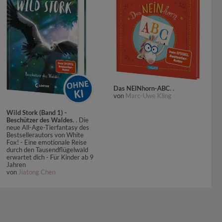
Das NEINhorn-ABC
. .
von
Marc-Uwe Kling
Wild Stork (Band 1) -
Beschützer des Waldes
. . Die
neue All-Age-Tierfantasy des
Bestsellerautors von White
Fox! - Eine emotionale Reise
durch den Tausendflügelwald
erwartet dich - Für Kinder ab 9
Jahren
von
Jiatong Chen