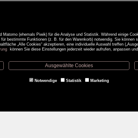
d Matomo (ehemals Piwik) für die Analyse und Statistik. Während einige Cook
e für bestimmte Funktionen (z. B. für den Warenkorb) notwendig. Sie können
ltfläche „Alle Cookies“ akzeptieren, eine individuelle Auswahl treffen („Ausg
rung
können Sie diese Einstellungen jederzeit wieder aufrufen, anpassen un
Ausgewählte Cookies
ethoden
Service
Notwendige
Statistik
Marketing
Versandkosten
Kontakt
AGB
a
Impressum
Datenschutz- & Cookieerklärung
Erweiterte Suche
Veranstaltungen
<VERTRAG WIDERRUFEN>