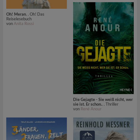
Oh! Meran
. . Oh! Das
Reiselesebuch
von
Anita Rossi
Die Gejagte - Sie weiß nicht, wer
sie ist. Er schon.
. . Thriller
von
René Anour