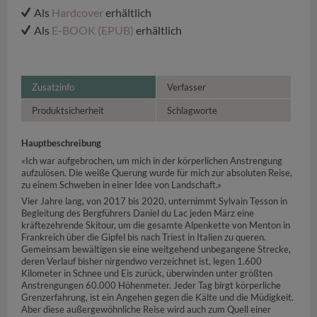
Als
Hardcover
erhältlich
Als
E-BOOK (EPUB)
erhältlich
Zusatzinfo
Verfasser
Produktsicherheit
Schlagworte
Hauptbeschreibung
«Ich war aufgebrochen, um mich in der körperlichen Anstrengung
aufzulösen. Die weiße Querung wurde für mich zur absoluten Reise,
zu einem Schweben in einer Idee von Landschaft.»
Vier Jahre lang, von 2017 bis 2020, unternimmt Sylvain Tesson in
Begleitung des Bergführers Daniel du Lac jeden März eine
kräftezehrende Skitour, um die gesamte Alpenkette von Menton in
Frankreich über die Gipfel bis nach Triest in Italien zu queren.
Gemeinsam bewältigen sie eine weitgehend unbegangene Strecke,
deren Verlauf bisher nirgendwo verzeichnet ist, legen 1.600
Kilometer in Schnee und Eis zurück, überwinden unter größten
Anstrengungen 60.000 Höhenmeter. Jeder Tag birgt körperliche
Grenzerfahrung, ist ein Angehen gegen die Kälte und die Müdigkeit.
Aber diese außergewöhnliche Reise wird auch zum Quell einer