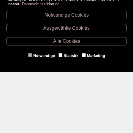
unserer
Datenschutzerklärung
.
Notwendige Cookies
Unsere Öffnungszeiten
Ausgewählte Cookies
Retz -
02942/20433
Hollabrunn -
02952/30057
Alle Cookies
Eggenburg -
02984/3836
Horn -
02982/3942
Notwendige
Statistik
Marketing
Gmünd -
02852/20482
Zahlungsmethoden
Social Media