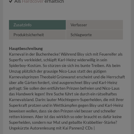
Als
Hardcover
erhältlich
Zusatzinfo
Verfasser
Produktsicherheit
Schlagworte
Hauptbeschreibung
Karneval in der Buchenhecke! Während Bisy sich mit Feuereifer als
Superfly verkleidet, schlüpft Karl-Heinz widerwillig in sein
Spiderboy-Kostüm. So stürzen sie sich ins bunte Treiben. Als beim
Umzug plötzlich der grausige Nico-Laus statt des gütigen
Karnevalsprinzen Theobald Grünwanst erscheint und die Herrschaft
über alle Gärten fordert, sind ausgerechnet Bisy und Karl-Heinz
gefragt: Sie sollen den entführten Prinzen befreien und Nico-Laus
das Handwerk legen! Ihre Suche führt sie durch ein rätselhaftes
Karnevalsland. Darin: lauter Möchtegern-Superhelden, die mit ihrer
Superkraft protzen und in Wettkämpfen gegen Bisy und Karl-Heinz
beweisen wollen, dass sie den Prinzen viel besser und schneller
retten können. Aber ist das wirklich so oder braucht es dafür keine
Superhelden, sondern nur Mut und geballte Krabbeltier-Stärke?
Ungekürzte Autorenlesung mit Kai Pannen2 CDs |