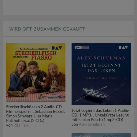
WIRD OFT ZUSAMMEN GEKAUFT
Steckerlfischfiasko,2 Audio-CD
. .
Jetzt beginnt das Leben,1 Audio-
Filmhörspiel mit Sebastian Bezzel,
CD, 1 MP3
. . Ungekürzte Lesung
Simon Schwarz, Lisa Maria
mit Fabian Busch (1 mp3-CD)
Potthoff u.v.a. (2 CDs)
von
Alex Schulman
von
Rita Falk