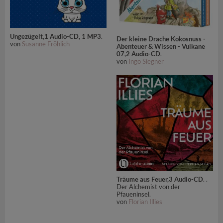
Ungezügelt,1 Audio-CD, 1 MP3
.
Der kleine Drache Kokosnuss -
von
Susanne Fröhlich
Abenteuer & Wissen - Vulkane
07,2 Audio-CD
.
von
Ingo Siegner
Träume aus Feuer,3 Audio-CD
. .
Der Alchemist von der
Pfaueninsel.
von
Florian Illies