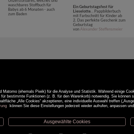
Unzerstörbares, weiches und
waschbares Stoffbuch für
Ein Geburtstagsfest für
Babys ab 6 Monaten - auch
Lieselotte
. . Pappbilderbuch
zum Baden
mit Farbschnitt für Kinder ab
2. Das perfekte Geschenk zum
Geburtstag
von
Alexander Steffensmeier
d Matomo (ehemals Piwik) für die Analyse und Statistik. Während einige Cook
e für bestimmte Funktionen (z. B. für den Warenkorb) notwendig. Sie können
ltfläche „Alle Cookies“ akzeptieren, eine individuelle Auswahl treffen („Ausg
rung
können Sie diese Einstellungen jederzeit wieder aufrufen, anpassen un
Ausgewählte Cookies
ethoden
Service