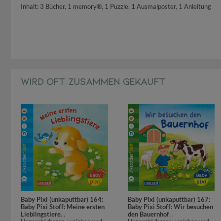
Inhalt: 3 Bücher, 1 memory®, 1 Puzzle, 1 Ausmalposter, 1 Anleitung
WIRD OFT ZUSAMMEN GEKAUFT
Baby Pixi (unkaputtbar) 164:
Baby Pixi (unkaputtbar) 167:
Baby Pixi Stoff: Meine ersten
Baby Pixi Stoff: Wir besuchen
Lieblingstiere
. .
den Bauernhof
. .