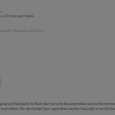
lag
mm x 255 mm; ab 4 Jahre
sionen
) -
Rezension verfassen
ftigung und Spielspaß: Ein Buch über tierische Besonderheiten und ein Bestim
 muss jedem Tier die richtige Spur zugeordnet werden. Dazu gibt es ein Dschu