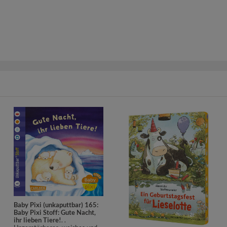
Baby Pixi (unkaputtbar) 165:
Baby Pixi Stoff: Gute Nacht,
ihr lieben Tiere!
. .