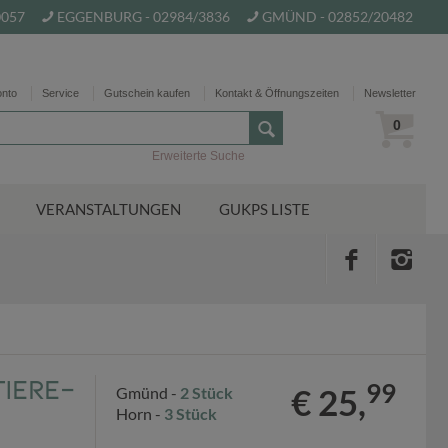
0057
EGGENBURG - 02984/3836
GMÜND - 02852/20482
onto
Service
Gutschein kaufen
Kontakt & Öffnungszeiten
Newsletter
0
Erweiterte Suche
VERANSTALTUNGEN
GUKPS LISTE
iere-
99
€ 25,
Gmünd -
2 Stück
Horn -
3 Stück