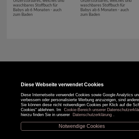
Unzerstörbares, weiches und
Unzerstörbares, weiches und
waschbares Stoffbuch für
waschbares Stoffbuch für
Babys ab 6 Monaten - auch
Babys ab 6 Monaten - auch
zum Baden
zum Baden
Diese Webseite verwendet Cookies
Diese Internetseite verwendet Cookies sowie Google Analytics un
verbessern oder personalisierte Werbung anzuzeigen, sind ander
Sie können diese nicht notwendigen Cookies per Klick auf die Scha
Cookies“ ablehnen. Im
Cookie-Bereich unserer Datenschutzerklä
hierzu finden Sie in unserer
Datenschutzerklärung
.
Notwendige Cookies
Unsere Öffnungszeiten
Zahlungsm