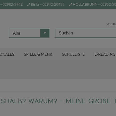
- 02982/3942
RETZ - 02942/20433
HOLLABRUNN - 02952/3
Mein K
Alle
ONALES
SPIELE & MEHR
SCHULLISTE
E-READING
shalb? Warum? - Meine große T