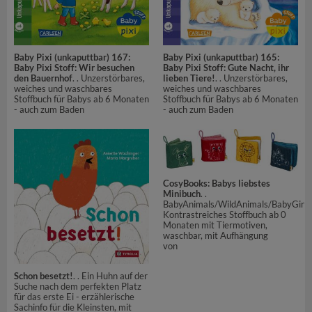
Baby Pixi (unkaputtbar) 167:
Baby Pixi (unkaputtbar) 165:
Baby Pixi Stoff: Wir besuchen
Baby Pixi Stoff: Gute Nacht, ihr
den Bauernhof
. . Unzerstörbares,
lieben Tiere!
. . Unzerstörbares,
weiches und waschbares
weiches und waschbares
Stoffbuch für Babys ab 6 Monaten
Stoffbuch für Babys ab 6 Monaten
- auch zum Baden
- auch zum Baden
CosyBooks: Babys liebstes
Minibuch
. .
BabyAnimals/WildAnimals/BabyGirl/
Kontrastreiches Stoffbuch ab 0
Monaten mit Tiermotiven,
waschbar, mit Aufhängung
von
Schon besetzt!
. . Ein Huhn auf der
Suche nach dem perfekten Platz
für das erste Ei - erzählerische
Sachinfo für die Kleinsten, mit