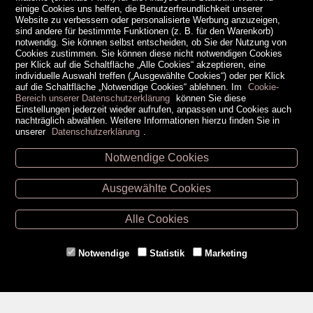
einige Cookies uns helfen, die Benutzerfreundlichkeit unserer
Website zu verbessern oder personalisierte Werbung anzuzeigen,
sind andere für bestimmte Funktionen (z. B. für den Warenkorb)
notwendig. Sie können selbst entscheiden, ob Sie der Nutzung von
Cookies zustimmen. Sie können diese nicht notwendigen Cookies
per Klick auf die Schaltfläche „Alle Cookies“ akzeptieren, eine
individuelle Auswahl treffen („Ausgewählte Cookies“) oder per Klick
auf die Schaltfläche „Notwendige Cookies“ ablehnen. Im
Cookie-
Bereich unserer Datenschutzerklärung
können Sie diese
Einstellungen jederzeit wieder aufrufen, anpassen und Cookies auch
nachträglich abwählen. Weitere Informationen hierzu finden Sie in
unserer
Datenschutzerklärung
.
Notwendige Cookies
Unsere Öffnungszeiten
Ausgewählte Cookies
Retz -
02942/20433
Hollabrunn -
02952/30057
Alle Cookies
Eggenburg -
02984/3836
Horn -
02982/3942
Notwendige
Statistik
Marketing
Gmünd -
02852/20482
Zahlungsmethoden