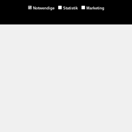
Horn -
02982/3942
Notwendige
Statistik
Marketing
Gmünd -
02852/20482
Zahlungsmethoden
Social Media
Service
Versandkosten
Kontakt
AGB