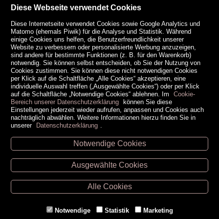
Diese Webseite verwendet Cookies
Diese Internetseite verwendet Cookies sowie Google Analytics und
Matomo (ehemals Piwik) für die Analyse und Statistik. Während
einige Cookies uns helfen, die Benutzerfreundlichkeit unserer
Website zu verbessern oder personalisierte Werbung anzuzeigen,
sind andere für bestimmte Funktionen (z. B. für den Warenkorb)
notwendig. Sie können selbst entscheiden, ob Sie der Nutzung von
Cookies zustimmen. Sie können diese nicht notwendigen Cookies
per Klick auf die Schaltfläche „Alle Cookies“ akzeptieren, eine
individuelle Auswahl treffen („Ausgewählte Cookies“) oder per Klick
auf die Schaltfläche „Notwendige Cookies“ ablehnen. Im
Cookie-
Bereich unserer Datenschutzerklärung
können Sie diese
Einstellungen jederzeit wieder aufrufen, anpassen und Cookies auch
nachträglich abwählen. Weitere Informationen hierzu finden Sie in
unserer
Datenschutzerklärung
.
Notwendige Cookies
Unsere Öffnungszeiten
Ausgewählte Cookies
Retz -
02942/20433
Hollabrunn -
02952/30057
Alle Cookies
Eggenburg -
02984/3836
Horn -
02982/3942
Notwendige
Statistik
Marketing
Gmünd -
02852/20482