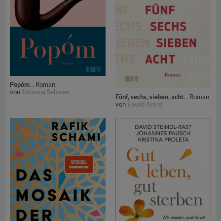
Popóm
. . Roman
von
Johanna Sebauer
Fünf, sechs, sieben, acht
. . Roman
von
Ewald Arenz