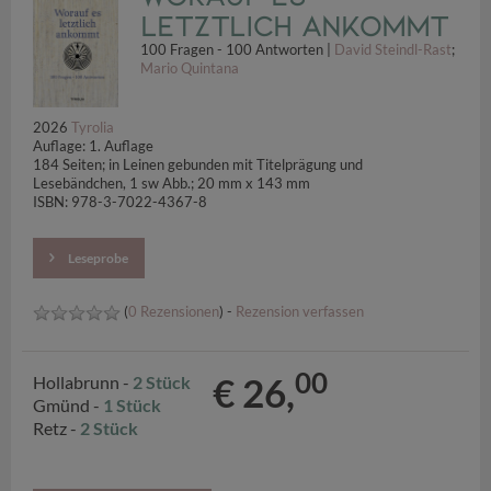
letztlich ankommt
100 Fragen - 100 Antworten |
David Steindl-Rast
;
Mario Quintana
2026
Tyrolia
Auflage: 1. Auflage
184 Seiten; in Leinen gebunden mit Titelprägung und
Lesebändchen, 1 sw Abb.; 20 mm x 143 mm
ISBN: 978-3-7022-4367-8
Leseprobe
(
0 Rezensionen
) -
Rezension verfassen
00
€ 26,
Hollabrunn -
2 Stück
Gmünd -
1 Stück
Retz -
2 Stück