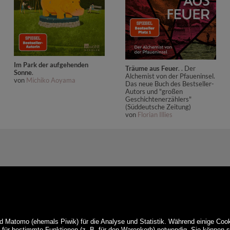
Im Park der aufgehenden
Träume aus Feuer
. . Der
Sonne
.
Alchemist von der Pfaueninsel.
von
Michiko Aoyama
Das neue Buch des Bestseller-
Autors und "großen
Geschichtenerzählers"
(Süddeutsche Zeitung)
von
Florian Illies
d Matomo (ehemals Piwik) für die Analyse und Statistik. Während einige Cook
e für bestimmte Funktionen (z. B. für den Warenkorb) notwendig. Sie können