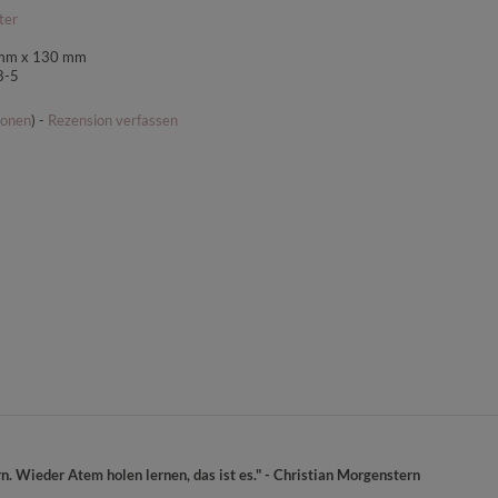
ter
5 mm x 130 mm
8-5
ionen
) -
Rezension verfassen
. Wieder Atem holen lernen, das ist es." - Christian Morgenstern