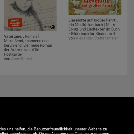
Lieselotte auf großer Fahrt
. .
Ein Musikbilderbuch | Mit 6
Songs und Liedtexten im Buch
- Bilderbuch für Kinder ab 4
Vatertage
. . Roman |
von
Alexander Steffensmeier
Mitreißend, spannend und
berührend: Der neue Roman
der Autorin von »Die
Postkarte«
von
Anne Berest
ies uns helfen, die Benutzerfreundlichkeit unserer Website zu
 selbst entscheiden, ob Sie der Nutzung von Cookies zustimmen.