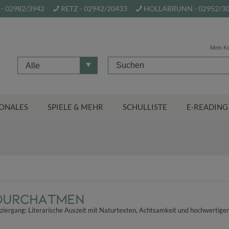
- 02982/3942
RETZ - 02942/20433
HOLLABRUNN - 02952/3
Mein K
Alle
ONALES
SPIELE & MEHR
SCHULLISTE
E-READING
 Durchatmen
aziergang: Literarische Auszeit mit Naturtexten, Achtsamkeit und hochwertiger