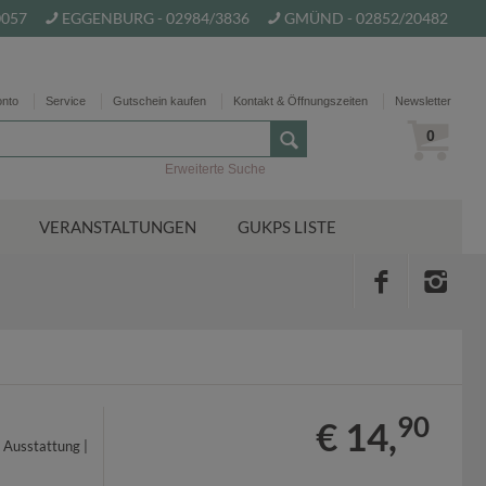
0057
EGGENBURG - 02984/3836
GMÜND - 02852/20482
onto
Service
Gutschein kaufen
Kontakt & Öffnungszeiten
Newsletter
0
Erweiterte Suche
VERANSTALTUNGEN
GUKPS LISTE
90
€ 14,
 Ausstattung |