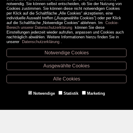
notwendig. Sie können selbst entscheiden, ob Sie der Nutzung von
Cookies zustimmen. Sie können diese nicht notwendigen Cookies
per Klick auf die Schaltfläche „Alle Cookies“ akzeptieren, eine
individuelle Auswahl treffen („Ausgewählte Cookies“) oder per Klick
auf die Schaltfläche „Notwendige Cookies“ ablehnen. Im
Cookie-
Bereich unserer Datenschutzerklärung
können Sie diese
Einstellungen jederzeit wieder aufrufen, anpassen und Cookies auch
nachträglich abwählen. Weitere Informationen hierzu finden Sie in
unserer
Datenschutzerklärung
.
Notwendige Cookies
Unsere Öffnungszeiten
Ausgewählte Cookies
Retz -
02942/20433
Hollabrunn -
02952/30057
Alle Cookies
Eggenburg -
02984/3836
Horn -
02982/3942
Notwendige
Statistik
Marketing
Gmünd -
02852/20482
Zahlungsmethoden