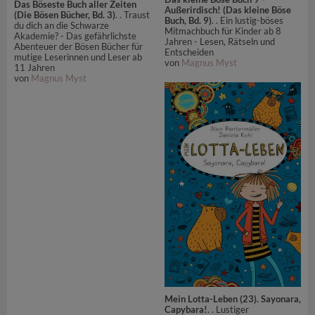
Das Böseste Buch aller Zeiten
Außerirdisch! (Das kleine Böse
(Die Bösen Bücher, Bd. 3)
. . Traust
Buch, Bd. 9)
. . Ein lustig-böses
du dich an die Schwarze
Mitmachbuch für Kinder ab 8
Akademie? - Das gefährlichste
Jahren - Lesen, Rätseln und
Abenteuer der Bösen Bücher für
Entscheiden
mutige Leserinnen und Leser ab
von
Magnus Myst
11 Jahren
von
Magnus Myst
Mein Lotta-Leben (23). Sayonara,
Capybara!
. . Lustiger