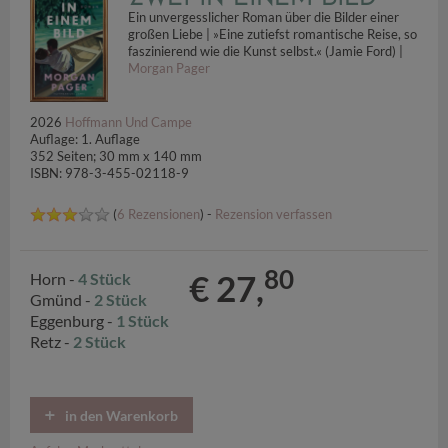
Ein unvergesslicher Roman über die Bilder einer
großen Liebe | »Eine zutiefst romantische Reise, so
faszinierend wie die Kunst selbst.« (Jamie Ford) |
Morgan Pager
2026
Hoffmann Und Campe
Auflage: 1. Auflage
352 Seiten; 30 mm x 140 mm
ISBN: 978-3-455-02118-9
(
6 Rezensionen
) -
Rezension verfassen
80
€ 27,
Horn -
4 Stück
Gmünd -
2 Stück
Eggenburg -
1 Stück
Retz -
2 Stück
in den Warenkorb