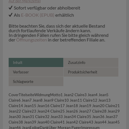
Auf den Merkzettel
Sofort verfügbar oder abholbereit
Als
E-BOOK (EPUB)
erhältlich
Bitte beachten Sie, dass sich der aktuelle Bestand
durch fortlaufende Verkäufe ändern kann.
In dringenden Fällen rufen Sie bitte gleich während
der
Öffnungszeiten
in der betreffenden Filiale an.
Inhalt
Zusatzinfo
Verfasser
Produktsicherheit
Schlagworte
CoverTitelseiteWidmungMotto1 Jean2 Claire3 Jean4 Jean5
Claire6 Jean7 Jean8 Jean9 Claire10 Jean11 Claire12 Jean13
Claire14 Jean15 Jean16 Claire17 Jean18 Jean19 Jean20 Claire21
Jean22 Claire23 Jean24 Claire25 Jean26 Jean27 Claire28 Jean29
Jean30 Jean31 Claire32 Jean33 Jean34 Claire35 Jean36 Jean37
Claire38 Jean39 Jean40 Claire41 Jean42 Claire43 Jean44 Jean45
Jean46 JeanEpilogDankÜber Morgan PagerImpressum