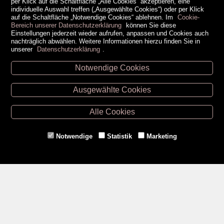
per Klick auf die Schaltfläche „Alle Cookies“ akzeptieren, eine
individuelle Auswahl treffen („Ausgewählte Cookies“) oder per Klick
auf die Schaltfläche „Notwendige Cookies“ ablehnen. Im
Cookie-
Bereich unserer Datenschutzerklärung
können Sie diese
Einstellungen jederzeit wieder aufrufen, anpassen und Cookies auch
nachträglich abwählen. Weitere Informationen hierzu finden Sie in
unserer
Datenschutzerklärung
.
Notwendige Cookies
Unsere Öffnungszeiten
Ausgewählte Cookies
Retz -
02942/20433
Hollabrunn -
02952/30057
Alle Cookies
Eggenburg -
02984/3836
Horn -
02982/3942
Notwendige
Statistik
Marketing
Gmünd -
02852/20482
Zahlungsmethoden