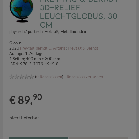
3D-Relief
Leuchtglobus, 30
cm
physisch / politisch, Holzfuß, Metallmeridian
Globus
2020
Freytag-berndt U. Artaria
;
Freytag & Berndt
Auflage: 1. Auflage
1 Seiten; 400 mm x 300 mm
ISBN: 978-3-7079-1915-8
(
0 Rezensionen
) -
Rezension verfassen
90
€ 89,
nicht lieferbar