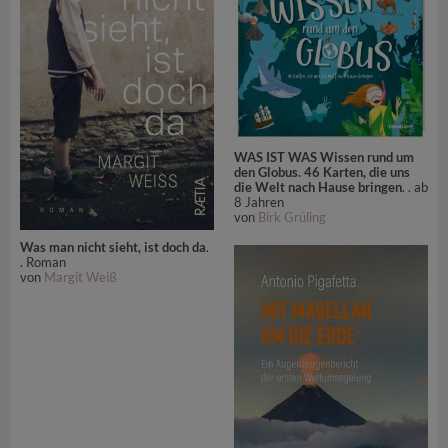
WAS IST WAS Wissen rund um
den Globus. 46 Karten, die uns
die Welt nach Hause bringen
. . ab
8 Jahren
von
Birk Grüling
Was man nicht sieht, ist doch da
.
. Roman
von
Margit Weiß