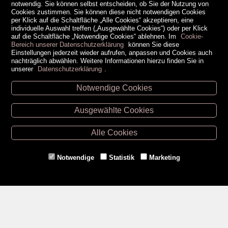
notwendig. Sie können selbst entscheiden, ob Sie der Nutzung von
Cookies zustimmen. Sie können diese nicht notwendigen Cookies
per Klick auf die Schaltfläche „Alle Cookies“ akzeptieren, eine
individuelle Auswahl treffen („Ausgewählte Cookies“) oder per Klick
auf die Schaltfläche „Notwendige Cookies“ ablehnen. Im
Cookie-
Bereich unserer Datenschutzerklärung
können Sie diese
Einstellungen jederzeit wieder aufrufen, anpassen und Cookies auch
nachträglich abwählen. Weitere Informationen hierzu finden Sie in
unserer
Datenschutzerklärung
.
Notwendige Cookies
Unsere Öffnungszeiten
Ausgewählte Cookies
Retz -
02942/20433
Hollabrunn -
02952/30057
Alle Cookies
Eggenburg -
02984/3836
Horn -
02982/3942
Notwendige
Statistik
Marketing
Gmünd -
02852/20482
Zahlungsmethoden