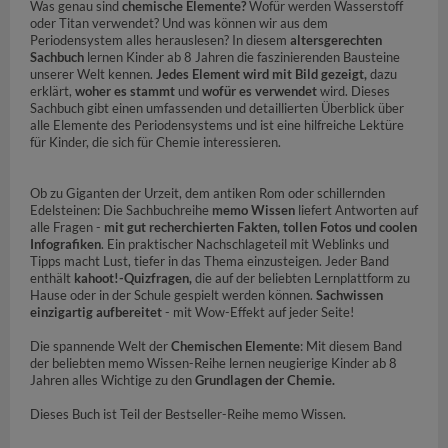
Was genau sind
chemische Elemente?
Wofür werden Wasserstoff
oder Titan verwendet? Und was können wir aus dem
Periodensystem alles herauslesen? In diesem
altersgerechten
Sachbuch
lernen Kinder ab 8 Jahren die faszinierenden Bausteine
unserer Welt kennen.
Jedes Element wird mit Bild gezeigt,
dazu
erklärt,
woher es stammt
und
wofür es verwendet
wird. Dieses
Sachbuch gibt einen umfassenden und detaillierten Überblick über
alle Elemente des Periodensystems und ist eine hilfreiche Lektüre
für Kinder, die sich für Chemie interessieren.
Ob zu Giganten der Urzeit, dem antiken Rom oder schillernden
Edelsteinen: Die Sachbuchreihe
memo Wissen
liefert Antworten auf
alle Fragen -
mit gut recherchierten Fakten, tollen Fotos und coolen
Infografiken
. Ein praktischer Nachschlageteil mit Weblinks und
Tipps macht Lust, tiefer in das Thema einzusteigen. Jeder Band
enthält
kahoot!-Quizfragen,
die auf der beliebten Lernplattform zu
Hause oder in der Schule gespielt werden können.
Sachwissen
einzigartig aufbereitet
- mit Wow-Effekt auf jeder Seite!
Die spannende Welt der
Chemischen Elemente
: Mit diesem Band
der beliebten memo Wissen-Reihe lernen neugierige Kinder ab 8
Jahren alles Wichtige zu den
Grundlagen der Chemie.
Dieses Buch ist Teil der Bestseller-Reihe memo Wissen.