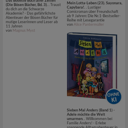
Das Böseste Buch aller Zeiten
Mein Lotta-Leben (23). Sayonara,
(Die Bösen Bücher, Bd. 3)
. . Traust
Capybara!
. . Lustiger
du dich an die Schwarze
Comicroman über Freundschaft
Akademie? - Das gefährlichste
ab 9 Jahren: Die Nr.1-Bestseller-
Abenteuer der Bösen Bücher für
Reihe mit Lesegarantie
mutige Leserinnen und Leser ab
von
Alice Pantermüller
11 Jahren
von
Magnus Myst
Sieben Mal Anders (Band 1) -
Adele möchte die Welt
umarmen
. . Willkommen bei
Familie Anders! - Erlebe
spannende Alltagsabenteuer in