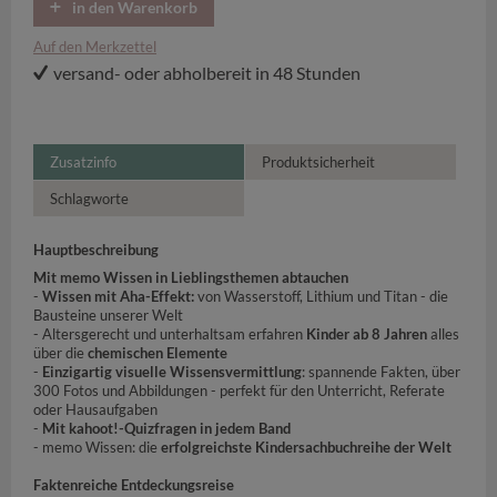
in den Warenkorb
Auf den Merkzettel
versand- oder abholbereit in 48 Stunden
Zusatzinfo
Produktsicherheit
Schlagworte
Hauptbeschreibung
Mit memo Wissen in Lieblingsthemen abtauchen
-
Wissen mit Aha-Effekt:
von Wasserstoff, Lithium und Titan - die
Bausteine unserer Welt
- Altersgerecht und unterhaltsam erfahren
Kinder ab 8 Jahren
alles
über die
chemischen Elemente
-
Einzigartig visuelle Wissensvermittlung
: spannende Fakten, über
300 Fotos und Abbildungen - perfekt für den Unterricht, Referate
oder Hausaufgaben
-
Mit kahoot!-Quizfragen in jedem Band
- memo Wissen: die
erfolgreichste Kindersachbuchreihe der Welt
Faktenreiche Entdeckungsreise