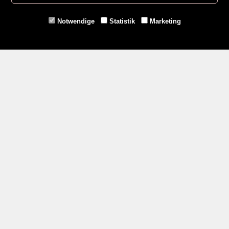
Eggenburg -
02984/3836
Horn -
02982/3942
Notwendige
Statistik
Marketing
Gmünd -
02852/20482
Zahlungsmethoden
Social Media
Service
Versandkosten
Kontakt