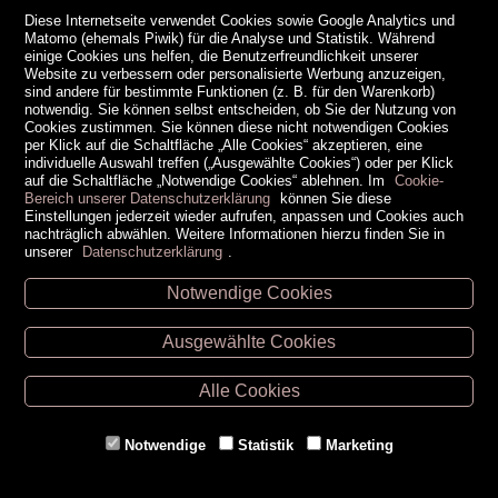
Diese Internetseite verwendet Cookies sowie Google Analytics und
Matomo (ehemals Piwik) für die Analyse und Statistik. Während
einige Cookies uns helfen, die Benutzerfreundlichkeit unserer
Website zu verbessern oder personalisierte Werbung anzuzeigen,
sind andere für bestimmte Funktionen (z. B. für den Warenkorb)
notwendig. Sie können selbst entscheiden, ob Sie der Nutzung von
Cookies zustimmen. Sie können diese nicht notwendigen Cookies
per Klick auf die Schaltfläche „Alle Cookies“ akzeptieren, eine
individuelle Auswahl treffen („Ausgewählte Cookies“) oder per Klick
auf die Schaltfläche „Notwendige Cookies“ ablehnen. Im
Cookie-
Bereich unserer Datenschutzerklärung
können Sie diese
Einstellungen jederzeit wieder aufrufen, anpassen und Cookies auch
nachträglich abwählen. Weitere Informationen hierzu finden Sie in
unserer
Datenschutzerklärung
.
Notwendige Cookies
Unsere Öffnungszeiten
Ausgewählte Cookies
Retz -
02942/20433
Hollabrunn -
02952/30057
Alle Cookies
Eggenburg -
02984/3836
Horn -
02982/3942
Notwendige
Statistik
Marketing
Gmünd -
02852/20482