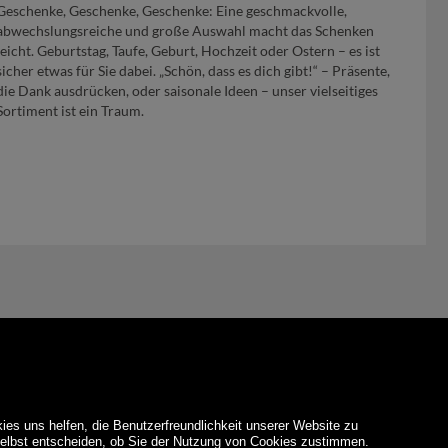
Geschenke, Geschenke, Geschenke: Eine geschmackvolle,
abwechslungsreiche und große Auswahl macht das Schenken
leicht. Geburtstag, Taufe, Geburt, Hochzeit oder Ostern – es ist
sicher etwas für Sie dabei. „Schön, dass es dich gibt!“ – Präsente,
die Dank ausdrücken, oder saisonale Ideen – unser vielseitiges
Sortiment ist ein Traum.
ies uns helfen, die Benutzerfreundlichkeit unserer Website zu
 selbst entscheiden, ob Sie der Nutzung von Cookies zustimmen.