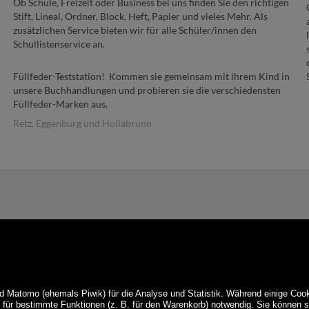
Ob Schule, Freizeit oder Business bei uns finden Sie den richtigen
Stift, Lineal, Ordner, Block, Heft, Papier und vieles Mehr. Als
zusätzlichen Service bieten wir für alle Schüler/innen den
Schullistenservice an.
Füllfeder-Teststation! Kommen sie gemeinsam mit ihrem Kind in
unsere Buchhandlungen und probieren sie die verschiedensten
Füllfeder-Marken aus.
Retz, Eggenburg und Hollabrunn
d Matomo (ehemals Piwik) für die Analyse und Statistik. Während einige Cook
e für bestimmte Funktionen (z. B. für den Warenkorb) notwendig. Sie können