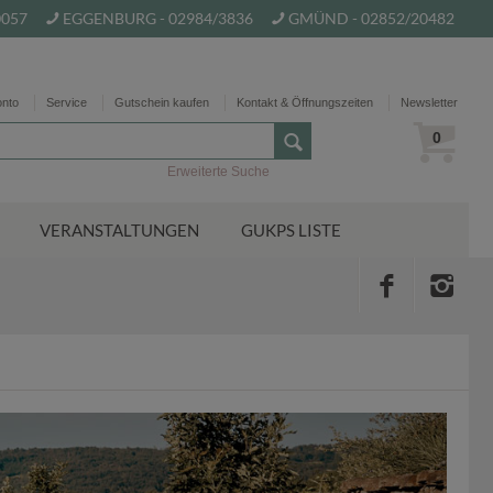
0057
EGGENBURG - 02984/3836
GMÜND - 02852/20482
onto
Service
Gutschein kaufen
Kontakt & Öffnungszeiten
Newsletter
0
Erweiterte Suche
VERANSTALTUNGEN
GUKPS LISTE