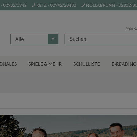
- 02982/3942
RETZ - 02942/20433
HOLLABRUNN - 02952/3
Mein K
Alle
ONALES
SPIELE & MEHR
SCHULLISTE
E-READING