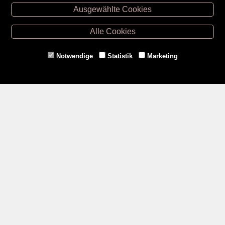
Ausgewählte Cookies
Retz -
02942/20433
Hollabrunn -
02952/30057
Alle Cookies
Eggenburg -
02984/3836
Horn -
02982/3942
Notwendige
Statistik
Marketing
Gmünd -
02852/20482
Zahlungsmethoden
Social Media
Service