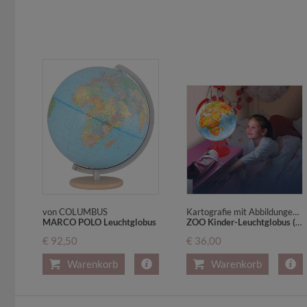
von COLUMBUS
Kartografie mit Abbildungen, rotes Kunststoffgestell. Beleuchteter Globus. Vereinfachte physische Kartographie im unbeleuchteten Zustand politisches Kartenbild bei eingeschaltetem Licht
MARCO POLO Leuchtglobus
ZOO Kinder-Leuchtglobus (KR 2562 )
€ 92,50
€ 36,00
Warenkorb
Warenkorb