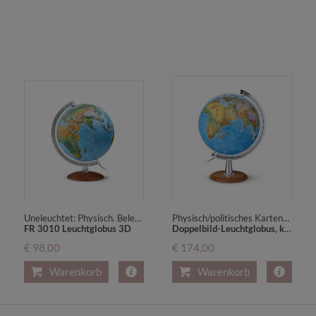
Uneleuchtet: Physisch. Beleuchtet: Politisch
Physisch/politisches Kartenbild
FR 3010 Leuchtglobus 3D
Doppelbild-Leuchtglobus, kirschbaumfarbener Holzfuß u. Kunststoffmeridian verchromt (DP 40-29)
€ 98,00
€ 174,00
Warenkorb
Warenkorb