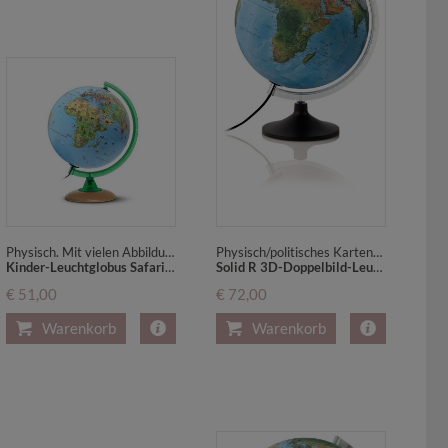
Physisch. Mit vielen Abbildungen. Inklusive Begleitbuch
Physisch/politisches Kartenbild und fühlbares 3D-Oberflächenrelief
Kinder-Leuchtglobus Safari Plus, heller Holzfuß u. grüner Halbmeridian (KS 2525)
Solid R 3D-Doppelbild-Leuchtglobus, schwarzer Kunststoff-Fuß durch Metallplatte verstärkt u. transparenter Kunststoffmeridian
€ 51,00
€ 72,00
Warenkorb
Warenkorb