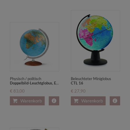
Physisch / politisch
Beleuchteter Miniglobus
Doppelbild-Leuchtglobus, Echtholzfuß u. silberfarbener Metallmeridian (DP 30-10)
CTL 16
€ 83,00
€ 27,90
Warenkorb
Warenkorb