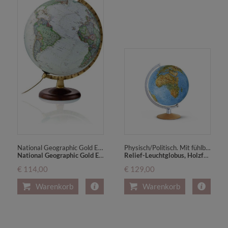
National Geographic Gold Executive
Physisch/Politisch. Mit fühlbarer 3D-Oberfläche. Mit integrierter Kabelführung. Ausgezeichnet mit dem ITB BuchAward; Touristische Kartografie / Globus 2017
National Geographic Gold Executive Antikdesign-Leuchtglobus, walnussfarbener Buchenholzfuß u. messingfarbener Metallmeridian
Relief-Leuchtglobus, Holzfuß Buche klarlackiert und silberfarbener Metallmeridian (FRI 3017)
€ 114,00
€ 129,00
Warenkorb
Warenkorb