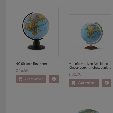
NG Sixteen Beginners
Mit informativen Abbildungen und Begleitbüchlein
Kinder-Leuchtglobus, dunkler Holzfuß u. Metallmeridian (KI3010)
€ 16,50
€ 82,00
Warenkorb
Warenkorb