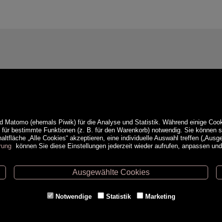
d Matomo (ehemals Piwik) für die Analyse und Statistik. Während einige Cook
e für bestimmte Funktionen (z. B. für den Warenkorb) notwendig. Sie können
ltfläche „Alle Cookies“ akzeptieren, eine individuelle Auswahl treffen („Ausg
rung
können Sie diese Einstellungen jederzeit wieder aufrufen, anpassen un
Ausgewählte Cookies
ethoden
Service
Notwendige
Statistik
Marketing
Versandkosten
Kontakt
AGB