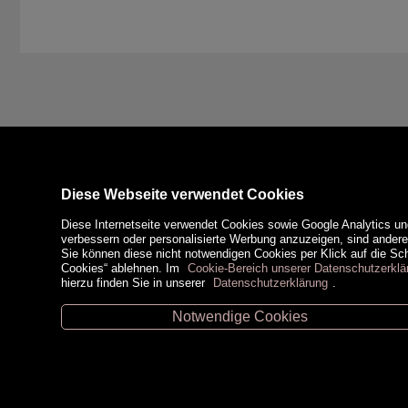
Diese Webseite verwendet Cookies
Diese Internetseite verwendet Cookies sowie Google Analytics un
verbessern oder personalisierte Werbung anzuzeigen, sind ander
Sie können diese nicht notwendigen Cookies per Klick auf die Scha
Cookies“ ablehnen. Im
Cookie-Bereich unserer Datenschutzerklä
hierzu finden Sie in unserer
Datenschutzerklärung
.
Notwendige Cookies
Unsere Öffnungszeiten
Zahlungsm
Retz -
02942/20433
Hollabrunn -
02952/30057
Eggenburg -
02984/3836