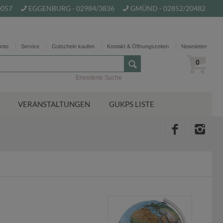
0057
EGGENBURG - 02984/3836
GMÜND - 02852/20482
onto
Service
Gutschein kaufen
Kontakt & Öffnungszeiten
Newsletter
0
Erweiterte Suche
VERANSTALTUNGEN
GUKPS LISTE