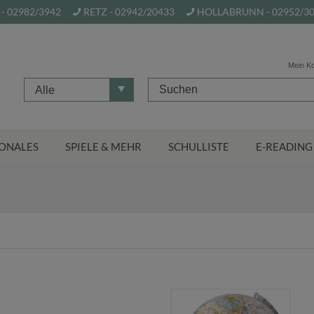
- 02982/3942
RETZ - 02942/20433
HOLLABRUNN - 02952/3
Mein K
Alle
ONALES
SPIELE & MEHR
SCHULLISTE
E-READING