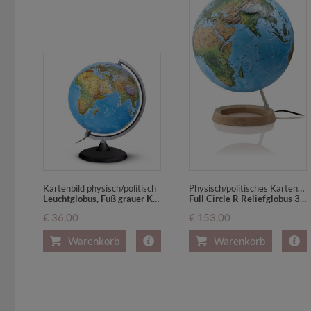
Kartenbild physisch/politisch
Physisch/politisches Kartenbild mit fühlbarem 3D-Oberflächenrelief
Leuchtglobus, Fuß grauer Kunststoff (DPA 25-62)
Full Circle R Reliefglobus 3D-Doppelbild-Leuchtglobus, Ringfuß aus Ahornholz u. Aluminiumschrägstütze
€ 36,00
€ 153,00
Warenkorb
Warenkorb