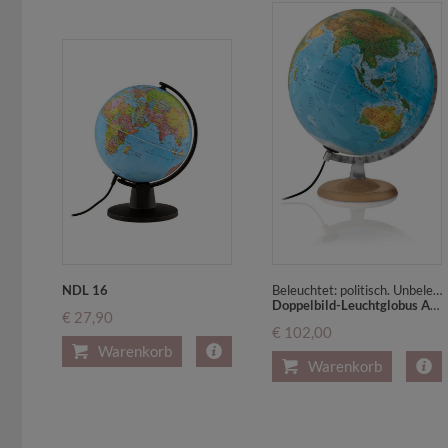
NDL 16
Beleuchtet: politisch. Unbeleuchtet: physisch
Doppelbild-Leuchtglobus Atmosphere B4 silver, heller Holzfuß u. silberfarben lackierter Metallmeridian
€ 27,90
€ 102,00
Warenkorb
Warenkorb