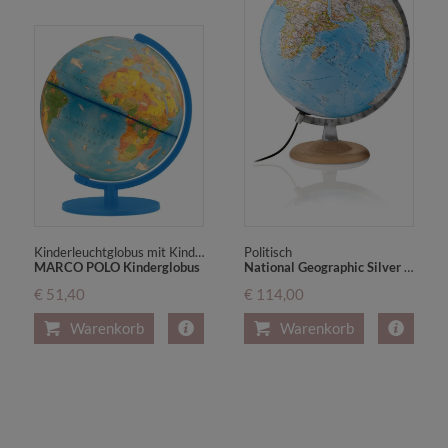
Kinderleuchtglobus mit Kinderweltatlas "Meine Reise um die Welt"
Politisch
MARCO POLO Kinderglobus
National Geographic Silver Classic Leuchtglobus, Buchenholzfuß, silberfarbener Metallmeridian
€ 51,40
€ 114,00
Warenkorb
Warenkorb