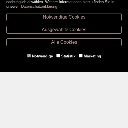
nachträglich abwählen. Weitere Informationen hierzu finden Sie in
unserer
Datenschutzerklärung
.
Notwendige Cookies
Unsere Öffnungszeiten
Ausgewählte Cookies
Retz -
02942/20433
Hollabrunn -
02952/30057
Alle Cookies
Eggenburg -
02984/3836
Horn -
02982/3942
Notwendige
Statistik
Marketing
Gmünd -
02852/20482
Zahlungsmethoden
Social Media