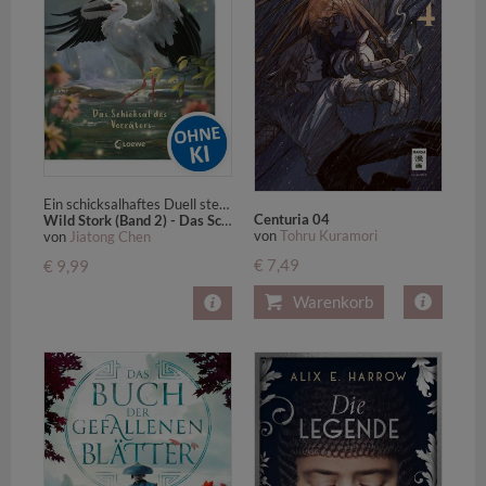
Ein schicksalhaftes Duell steht bevor! - All-Age-Tierfantasy des Bestsellerautors von White-Fox - Für Kinder ab 9 Jahren
Centuria 04
Wild Stork (Band 2) - Das Schicksal des Verräters
von
Tohru Kuramori
von
Jiatong Chen
€ 7,49
€ 9,99
Warenkorb