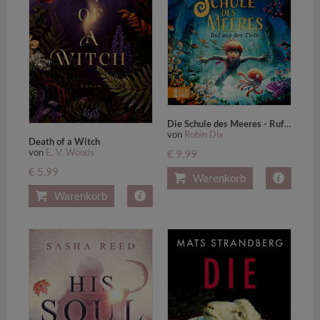
Die Schule des Meeres - Ruf aus der Tiefe
von
Robin Dix
Death of a Witch
von
E. V. Woods
€ 9,99
€ 5,99
Warenkorb
Warenkorb