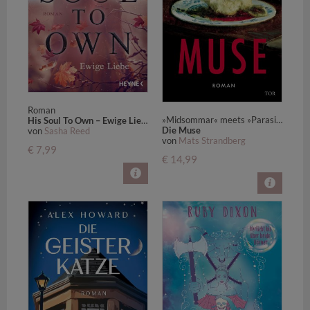
Roman
»Midsommar« meets »Parasite«
His Soul To Own – Ewige Liebe
Die Muse
von
Sasha Reed
von
Mats Strandberg
€ 7,99
€ 14,99