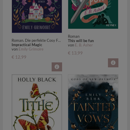
Roman
Roman. Die perfekte Cosy Fantasy für Fans von Gilmore Girls und Charmed. Kein Zauber ist so verzwickt wie die Liebe ...
This will be fun
Impractical Magic
von
E. B. Asher
von
Emily Grimoire
€ 13,99
€ 12,99