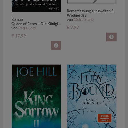
Romanfassung zur zweiten Staffel - Kehre zurück in die grandios unheimliche Welt der Erfolgsserie
Wednesday
Roman
von
Moira Stone
Queen of Faces – Die Königin der tausend Gesichter
€ 9,99
von
Petra Lord
€ 17,99