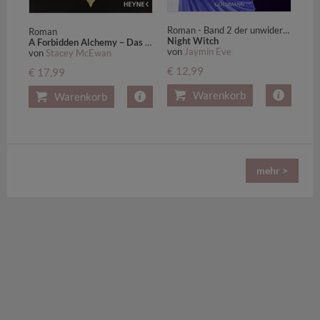
Roman - Band 2 der unwiderstehlichen Romantasy-Reihe von SPIEGEL-Bestsellerautorin Jaymin Eve
Roman
Night Witch
A Forbidden Alchemy – Das Geheimnis der Alchemistin
von
Jaymin Eve
von
Stacey McEwan
€ 12,99
€ 17,99
Warenkorb
Warenkorb
mehr >