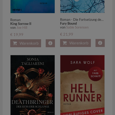
Roman - Die Fortsetzung des Romantasy-Erfolgs DIRE BOUND
Roman
Fury Bound
King Sorrow II
von
Sable Sorensen
von
Joe Hill
€ 21,99
€ 19,99
Warenkorb
Warenkorb