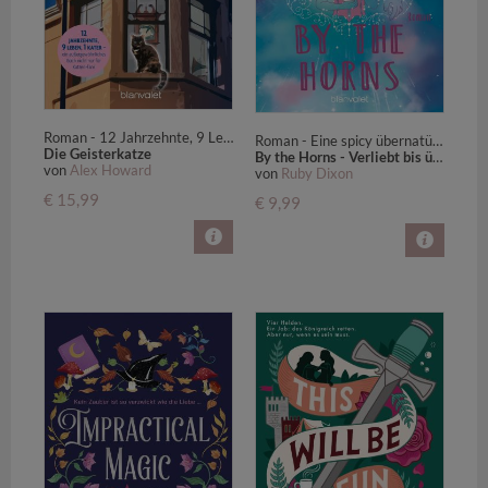
Roman - 12 Jahrzehnte, 9 Leben, 1 Kater – ein außergewöhnliches Buch nicht nur für Katzen-Fans.
Roman - Eine spicy übernatürliche Romantasy-Lovestory! Mit exklusivem Zusatzkapitel!
Die Geisterkatze
By the Horns - Verliebt bis über beide Hörner
von
Alex Howard
von
Ruby Dixon
€ 15,99
€ 9,99