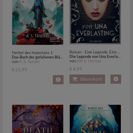
Roman - Eine Legende. Eine Lüge. Eine unsterbliche Liebe. Der große neue Bestseller von Alix E. Harrow
Herbst des Imperiums 1
Die Legende von Una Everlasting
Das Buch der gefallenen Blätter
von
Alix E. Harrow
von
A. S. Tamaki
€ 4,99
€ 21,99
Warenkorb