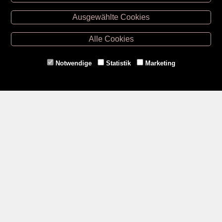
Unsere Öffnungszeiten
Ausgewählte Cookies
Retz -
02942/20433
Hollabrunn -
02952/30057
Alle Cookies
Eggenburg -
02984/3836
Horn -
02982/3942
Notwendige
Statistik
Marketing
Gmünd -
02852/20482
Zahlungsmethoden
Social Media