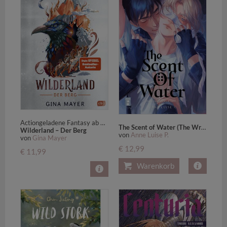
Actiongeladene Fantasy ab 11 Jahren
The Scent of Water (The Wrong Scents: Roman 3)
Wilderland – Der Berg
von
Anne Luise P.
von
Gina Mayer
€ 12,99
€ 11,99
Warenkorb