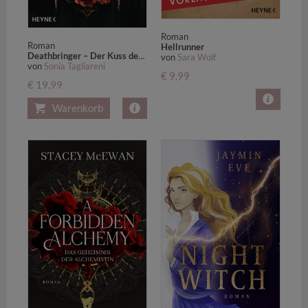
Roman
Roman
Hellrunner
Deathbringer – Der Kuss der Schlange
von
Sara Wolf
von
Sonia Tagliareni
€ 9,99
€ 19,99
Warenkorb