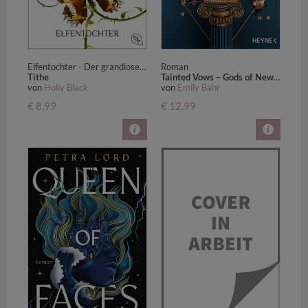
Elfentochter - Der grandiose erste Roman der SPIEGEL-Bestsellerautorin
Roman
Tithe
Tainted Vows – Gods of New Olympia
von
Holly Black
von
Emily Bähr
€ 8,99
€ 12,99