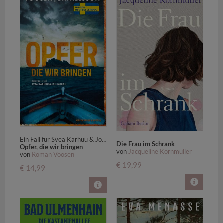
Ein Fall für Svea Karhuu & Jon Nordh | "Wenn man Mankell liest, wenn man Nesbø liest, dann MUSS man auch Voosen Danielsson lesen. Die sind großartig!" WDR
Die Frau im Schrank
Opfer, die wir bringen
von
Jacqueline Kornmüller
von
Roman Voosen
€ 19,99
€ 14,99