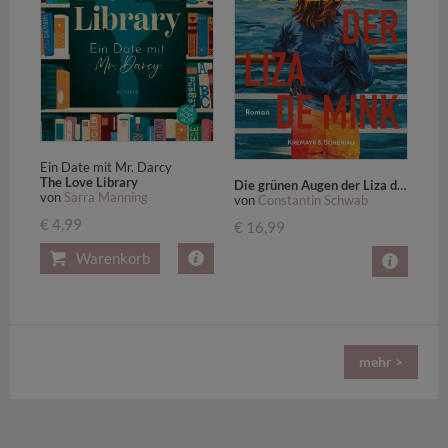
Ein Date mit Mr. Darcy
The Love Library
Die grünen Augen der Liza de Mink
von
Sarra Manning
von
Constantin Schwab
€ 4,99
€ 16,99
Warenkorb
mehr >