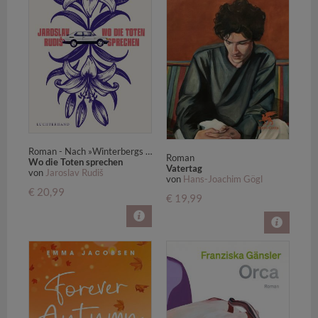
Roman - Nach »Winterbergs letzte Reise« der neue große Roman des Kultschriftstellers.
Roman
Wo die Toten sprechen
Vatertag
von
Jaroslav Rudiš
von
Hans-Joachim Gögl
€ 20,99
€ 19,99