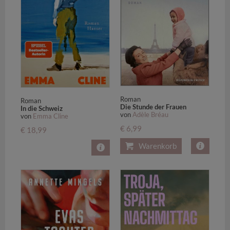
Roman
Roman
Die Stunde der Frauen
In die Schweiz
von
Adèle Bréau
von
Emma Cline
€ 6,99
€ 18,99
Warenkorb