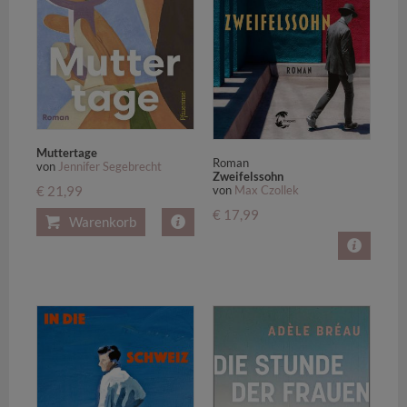
Muttertage
Roman
von
Jennifer Segebrecht
Zweifelssohn
€ 21,99
von
Max Czollek
€ 17,99
Warenkorb