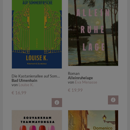
Roman
Die Kastanienallee auf Sommerfrische
Alleinruhelage
Bad Ulmenhain
von
Eva Menasse
von
Louise K.
€ 19,99
€ 16,99