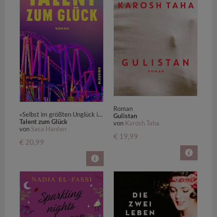
Roman
»Selbst im größten Unglück ist dieses Buch noch von unbrechbarer Vergnügtheit und einer hemdsärmeligen Liebenswürdigkeit, wie es sie in der Literatur nur selten gibt.« Barbara Zeman
Gulistan
Talent zum Glück
von
Karosh Taha
von
Sasa Hanten
€ 19,99
€ 20,99