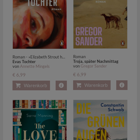
Roman
Roman - »Elizabeth Strout hat eine deutschsprachige Schwester: Die heißt Annette Mingels ...« (Ursula März, DIE ZEIT)
Troja, später Nachmittag
Evas Tochter
von
Gregor Sander
von
Annette Mingels
€ 6,99
€ 6,99
Warenkorb
Warenkorb