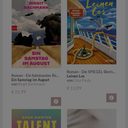
Roman - Die SPIEGEL-Bestsellerautorin mit spannender Unterhaltung auf hoher See
Roman - Ein fulminantes Romandebüt mit psychologischer Tiefe
Leinen Los
Ein Samstag im August
von
Gisa Pauly
von
Birgit Bachmann
€ 13,99
€ 21,99