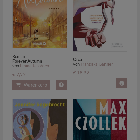
Roman
Orca
Forever Autumn
von
Franziska Gänsler
von
Emma Jacobsen
€ 18,99
€ 9,99
Warenkorb