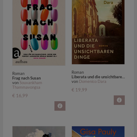
Roman
Roman
Liberata und die unsichtbaren Dinge
Frag nach Susan
von
Domenico Dara
von
Souvankham
Thammavongsa
€ 19,99
€ 16,99