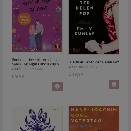
Roman - Eine knisternde Herbst-Romance, so cosy und gemütlich wie eine heiße Tasse Tee.
Die zwei Leben der Helen Fox
Sparkling nights and a cup of love
von
Emily Dunlay
von
Nadia El-Fassi
€ 19,99
€ 9,99