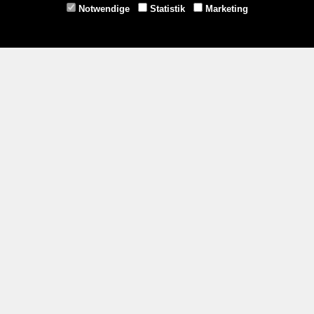
Notwendige
Statistik
Marketing
Gmünd -
02852/20482
Zahlungsmethoden
Social Media
Service
Versandkosten
Kontakt
AGB
Impressum