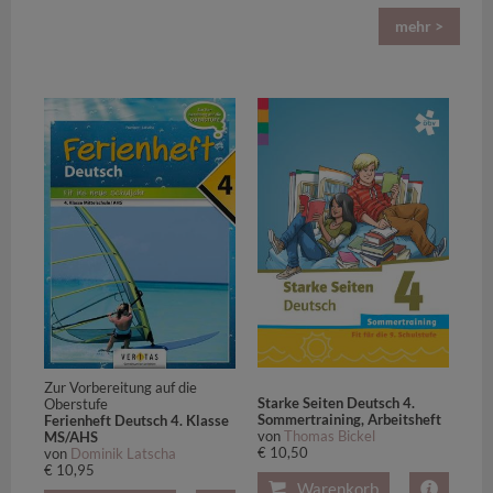
mehr >
Zur Vorbereitung auf die
Starke Seiten Deutsch 4.
Oberstufe
Sommertraining, Arbeitsheft
Ferienheft Deutsch 4. Klasse
von
Thomas Bickel
MS/AHS
€ 10,50
von
Dominik Latscha
€ 10,95
Warenkorb