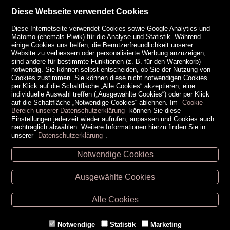
Diese Webseite verwendet Cookies
Diese Internetseite verwendet Cookies sowie Google Analytics und
Matomo (ehemals Piwik) für die Analyse und Statistik. Während
einige Cookies uns helfen, die Benutzerfreundlichkeit unserer
Website zu verbessern oder personalisierte Werbung anzuzeigen,
sind andere für bestimmte Funktionen (z. B. für den Warenkorb)
notwendig. Sie können selbst entscheiden, ob Sie der Nutzung von
Cookies zustimmen. Sie können diese nicht notwendigen Cookies
per Klick auf die Schaltfläche „Alle Cookies“ akzeptieren, eine
individuelle Auswahl treffen („Ausgewählte Cookies“) oder per Klick
auf die Schaltfläche „Notwendige Cookies“ ablehnen. Im
Cookie-
Bereich unserer Datenschutzerklärung
können Sie diese
Einstellungen jederzeit wieder aufrufen, anpassen und Cookies auch
nachträglich abwählen. Weitere Informationen hierzu finden Sie in
unserer
Datenschutzerklärung
.
Notwendige Cookies
Unsere Öffnungszeiten
Ausgewählte Cookies
Retz -
02942/20433
Hollabrunn -
02952/30057
Alle Cookies
Eggenburg -
02984/3836
Horn -
02982/3942
Notwendige
Statistik
Marketing
Gmünd -
02852/20482