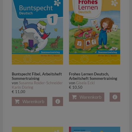
Buntspecht Fibel, Arbeitsheft
Frohes Lernen Deutsch,
Sommertraining
Arbeitsheft Sommertraining
von
Susanna Roider-Schneider
von
Gisela Eckl
Karin Döring
€ 10,50
€ 11,00
Warenkorb
Warenkorb