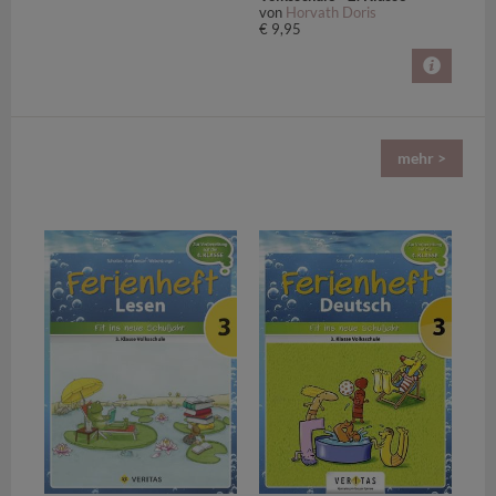
von
Horvath Doris
€ 9,95
mehr >