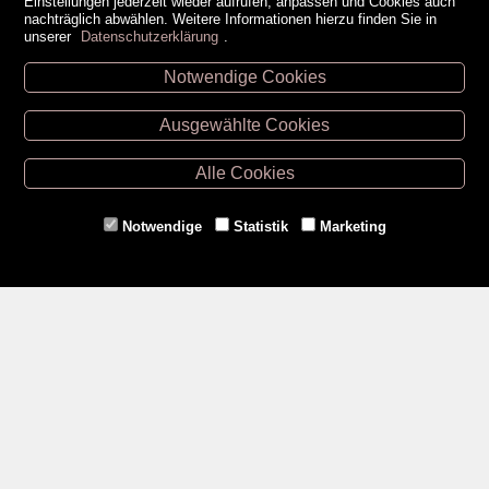
Einstellungen jederzeit wieder aufrufen, anpassen und Cookies auch
nachträglich abwählen. Weitere Informationen hierzu finden Sie in
unserer
Datenschutzerklärung
.
Notwendige Cookies
Unsere Öffnungszeiten
Ausgewählte Cookies
Retz -
02942/20433
Hollabrunn -
02952/30057
Alle Cookies
Eggenburg -
02984/3836
Horn -
02982/3942
Notwendige
Statistik
Marketing
Gmünd -
02852/20482
Zahlungsmethoden
Social Media