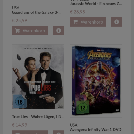
Jurassic World - Ein neues Zeitalter - 3D,1 Blu-ray
USA
€ 28,95
Guardians of the Galaxy 3-Movie-Collection,3 DVD
€ 25,99
Warenkorb
Warenkorb
True Lies - Wahre Lügen,1 Blu-ray
€ 14,99
USA
Avengers: Infinity War,1 DVD