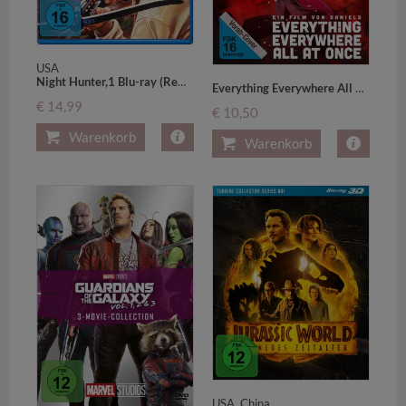
USA
Night Hunter,1 Blu-ray (Remastered)
Everything Everywhere All At Once,1 DVD
€ 14,99
€ 10,50
Warenkorb
Warenkorb
USA, China