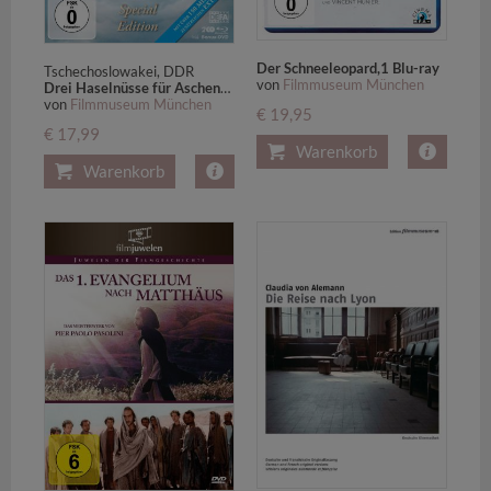
Der Schneeleopard,1 Blu-ray
Tschechoslowakei, DDR
von
Filmmuseum München
Drei Haselnüsse für Aschenbrödel,1 Blu-ray + 1 DVD (Special Edition mit Bonus-DVD)
von
Filmmuseum München
€ 19,95
€ 17,99
Warenkorb
Warenkorb