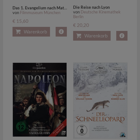
Die Reise nach Lyon
Das 1. Evangelium nach Matthäus,1 DVD
von
Deutsche Kinemathek
von
Filmmuseum München
Berlin
€ 15,60
€ 20,20
Warenkorb
Warenkorb