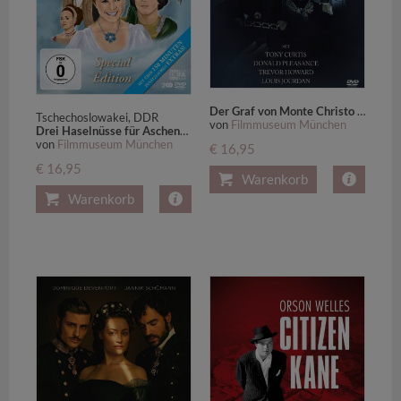
Der Graf von Monte Christo (1975),1 DVD
Tschechoslowakei, DDR
von
Filmmuseum München
Drei Haselnüsse für Aschenbrödel,2 DVD (Special Edition mit Bonus-DVD)
von
Filmmuseum München
€ 16,95
€ 16,95
Warenkorb
Warenkorb