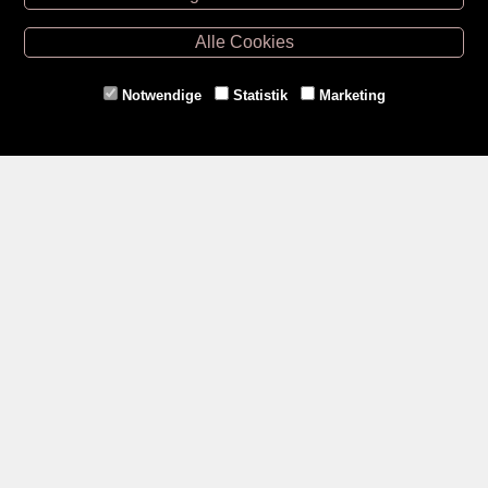
Retz -
02942/20433
Hollabrunn -
02952/30057
Alle Cookies
Eggenburg -
02984/3836
Horn -
02982/3942
Notwendige
Statistik
Marketing
Gmünd -
02852/20482
Zahlungsmethoden
Social Media
Service