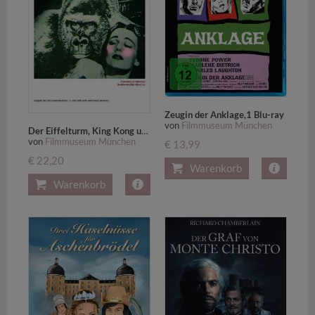
Zeugin der Anklage,1 Blu-ray
von
Filmmuseum München
Der Eiffelturm, King Kong und die weiße Frau & Mann ohne Kopf
von
Filmmuseum München
€ 13,99
€ 22,20
Warenkorb
Warenkorb