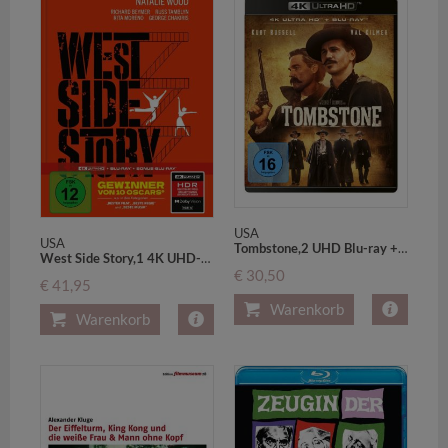
USA
USA
Tombstone,2 UHD Blu-ray + 1 Blu-ray
West Side Story,1 4K UHD-Blu-ray + 2 Blu-ray (Limitiertes Mediabook)
€ 30,50
€ 41,95
Warenkorb
Warenkorb