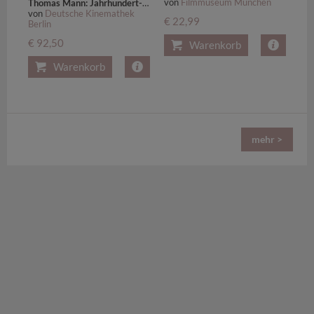
von
Filmmuseum München
Thomas Mann: Jahrhundert-Edition (alle verfügbaren Verfilmungen),19 DVDs
von
Deutsche Kinemathek
€ 22,99
Berlin
€ 92,50
Warenkorb
Warenkorb
mehr >