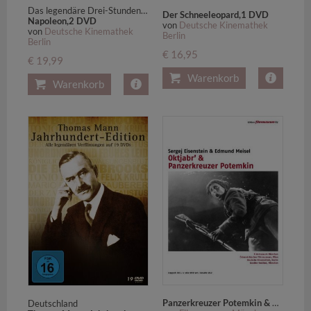
Das legendäre Drei-Stunden-Epos, TV-Langfassung + Kinofassung
Der Schneeleopard,1 DVD
Napoleon,2 DVD
von
Deutsche Kinemathek
von
Deutsche Kinemathek
Berlin
Berlin
€ 16,95
€ 19,99
Warenkorb
Warenkorb
Panzerkreuzer Potemkin & Oktjabr,2 DVD
Deutschland