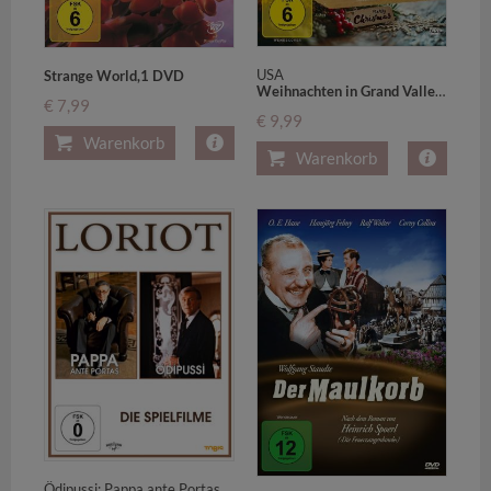
USA
Strange World,1 DVD
Weihnachten in Grand Valley,1 DVD
€ 7,99
€ 9,99
Warenkorb
Warenkorb
Ödipussi; Pappa ante Portas. Für Hörgeschädigte geeignet