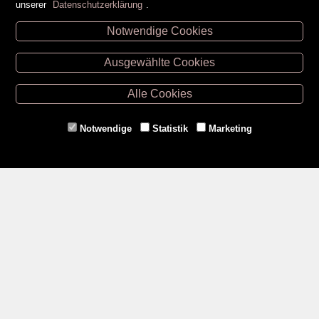
unserer
Datenschutzerklärung
.
Notwendige Cookies
Unsere Öffnungszeiten
Ausgewählte Cookies
Retz -
02942/20433
Hollabrunn -
02952/30057
Alle Cookies
Eggenburg -
02984/3836
Horn -
02982/3942
Notwendige
Statistik
Marketing
Gmünd -
02852/20482
Zahlungsmethoden
Social Media