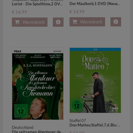
Der Maulkorb,1 DVD (Neuauflage)
Loriot - Die Spielfilme,2 DVDs
€ 14,99
€ 14,99
Warenkorb
Warenkorb
Staffel 07
Don Matteo.Staffel.7,6 Blu-ray
Deutschland
Die seltsamen Abenteuer des geheimen Kanzleisekretärs Tusmann,1 DVD
€ 51,99