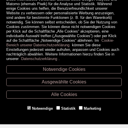
Matomo (ehemals Piwik) für die Analyse und Statistik. Während
einige Cookies uns helfen, die Benutzerfreundlichkeit unserer
Website zu verbessern oder personalisierte Werbung anzuzeigen,
sind andere für bestimmte Funktionen (z. B. für den Warenkorb)
notwendig. Sie können selbst entscheiden, ob Sie der Nutzung von
Cookies zustimmen. Sie können diese nicht notwendigen Cookies
per Klick auf die Schaltfläche „Alle Cookies“ akzeptieren, eine
individuelle Auswahl treffen („Ausgewählte Cookies“) oder per Klick
auf die Schaltfläche „Notwendige Cookies“ ablehnen. Im
Cookie-
Bereich unserer Datenschutzerklärung
können Sie diese
Einstellungen jederzeit wieder aufrufen, anpassen und Cookies auch
nachträglich abwählen. Weitere Informationen hierzu finden Sie in
unserer
Datenschutzerklärung
.
Notwendige Cookies
Unsere Öffnungszeiten
Ausgewählte Cookies
Retz -
02942/20433
Hollabrunn -
02952/30057
Alle Cookies
Eggenburg -
02984/3836
Horn -
02982/3942
Notwendige
Statistik
Marketing
Gmünd -
02852/20482