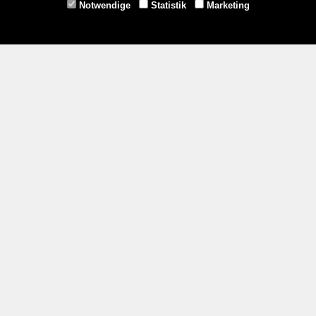
Notwendige
Statistik
Marketing
Gmünd -
02852/20482
Zahlungsmethoden
Social Media
Service
Versandkosten
Kontakt
AGB
Impressum