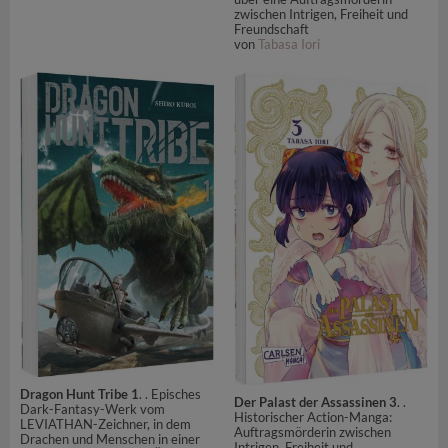
zwischen Intrigen, Freiheit und
Freundschaft
von
Tabasa Iori
Dragon Hunt Tribe 1
. . Episches
Der Palast der Assassinen 3
. .
Dark-Fantasy-Werk vom
Historischer Action-Manga:
LEVIATHAN-Zeichner, in dem
Auftragsmörderin zwischen
Drachen und Menschen in einer
Intrigen, Freiheit und