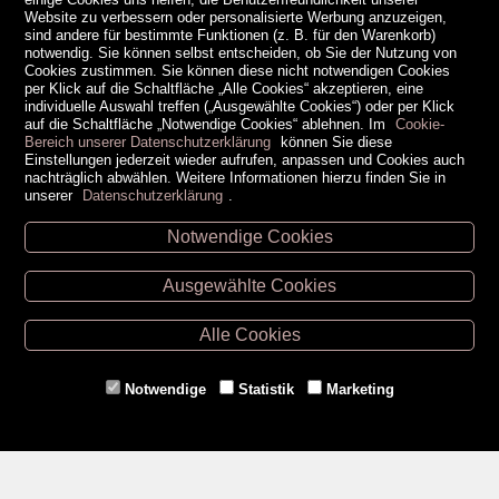
Website zu verbessern oder personalisierte Werbung anzuzeigen,
sind andere für bestimmte Funktionen (z. B. für den Warenkorb)
notwendig. Sie können selbst entscheiden, ob Sie der Nutzung von
Cookies zustimmen. Sie können diese nicht notwendigen Cookies
per Klick auf die Schaltfläche „Alle Cookies“ akzeptieren, eine
individuelle Auswahl treffen („Ausgewählte Cookies“) oder per Klick
auf die Schaltfläche „Notwendige Cookies“ ablehnen. Im
Cookie-
Bereich unserer Datenschutzerklärung
können Sie diese
Einstellungen jederzeit wieder aufrufen, anpassen und Cookies auch
nachträglich abwählen. Weitere Informationen hierzu finden Sie in
unserer
Datenschutzerklärung
.
Notwendige Cookies
Unsere Öffnungszeiten
Ausgewählte Cookies
Retz -
02942/20433
Hollabrunn -
02952/30057
Alle Cookies
Eggenburg -
02984/3836
Horn -
02982/3942
Notwendige
Statistik
Marketing
Gmünd -
02852/20482
Zahlungsmethoden