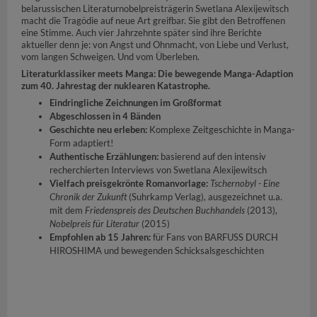
belarussischen Literaturnobelpreisträgerin Swetlana Alexijewitsch
macht die Tragödie auf neue Art greifbar. Sie gibt den Betroffenen
eine Stimme. Auch vier Jahrzehnte später sind ihre Berichte
aktueller denn je: von Angst und Ohnmacht, von Liebe und Verlust,
vom langen Schweigen. Und vom Überleben.
Literaturklassiker meets Manga: Die bewegende Manga-Adaption
zum 40. Jahrestag der nuklearen Katastrophe.
Eindringliche Zeichnungen im Großformat
Abgeschlossen in 4 Bänden
Geschichte neu erleben:
Komplexe Zeitgeschichte in Manga-
Form adaptiert!
Authentische Erzählungen:
basierend auf den intensiv
recherchierten Interviews von Swetlana Alexijewitsch
Vielfach preisgekrönte Romanvorlage:
Tschernobyl - Eine
Chronik der Zukunft
(Suhrkamp Verlag), ausgezeichnet u.a.
mit dem
Friedenspreis des Deutschen Buchhandels
(2013),
Nobelpreis für Literatur
(2015)
Empfohlen ab 15 Jahren:
für Fans von BARFUSS DURCH
HIROSHIMA und bewegenden Schicksalsgeschichten