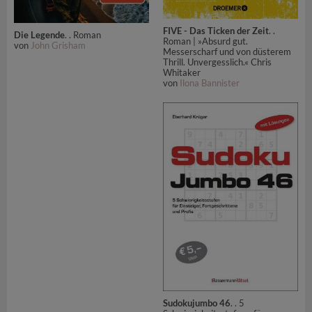
FIVE - Das Ticken der Zeit
. .
Die Legende
. . Roman
Roman | »Absurd gut.
von
John Grisham
Messerscharf und von düsterem
Thrill. Unvergesslich.« Chris
Whitaker
von
Ilona Bannister
Sudokujumbo 46
. . 5