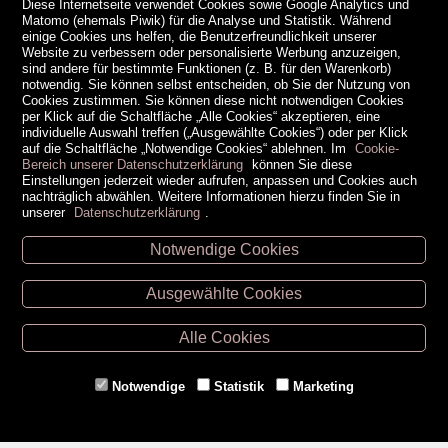
Diese Internetseite verwendet Cookies sowie Google Analytics und
Matomo (ehemals Piwik) für die Analyse und Statistik. Während
einige Cookies uns helfen, die Benutzerfreundlichkeit unserer
Website zu verbessern oder personalisierte Werbung anzuzeigen,
sind andere für bestimmte Funktionen (z. B. für den Warenkorb)
notwendig. Sie können selbst entscheiden, ob Sie der Nutzung von
Cookies zustimmen. Sie können diese nicht notwendigen Cookies
per Klick auf die Schaltfläche „Alle Cookies“ akzeptieren, eine
individuelle Auswahl treffen („Ausgewählte Cookies“) oder per Klick
auf die Schaltfläche „Notwendige Cookies“ ablehnen. Im
Cookie-
Bereich unserer Datenschutzerklärung
können Sie diese
Einstellungen jederzeit wieder aufrufen, anpassen und Cookies auch
nachträglich abwählen. Weitere Informationen hierzu finden Sie in
unserer
Datenschutzerklärung
.
Notwendige Cookies
Unsere Öffnungszeiten
Ausgewählte Cookies
Retz -
02942/20433
Hollabrunn -
02952/30057
Alle Cookies
Eggenburg -
02984/3836
Horn -
02982/3942
Notwendige
Statistik
Marketing
Gmünd -
02852/20482